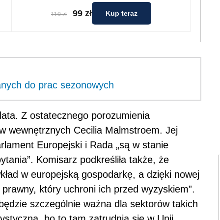
99 zł
Kup teraz
119 zł
ianych do prac sezonowych
 lata. Z ostatecznego porozumienia
aw wewnętrznych Cecilia Malmstroem. Jej
rlament Europejski i Rada „są w stanie
ytania”. Komisarz podkreśliła także, że
kład w europejską gospodarkę, a dzięki nowej
 prawny, który uchroni ich przed wyzyskiem”.
ędzie szczególnie ważna dla sektorów takich
rystyczna, bo to tam zatrudnia się w Unii