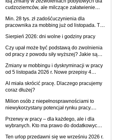
Idą zmiany w zezwoleniach pobytowych dla
dni od ustania stosunku pracy
cudzoziemców, ale milczące załatwienie
spraw przewidziano tylko dla wybranych
Min. 28 tys. zł zadośćuczynienia dla
pracownika za mobbing już od listopada. To
także nieuzasadniona krytyka i izolowanie z
Sierpień 2026: dni wolne i godziny pracy
zespołu
Czy upał może być podstawą do zwolnienia
od pracy z powodu siły wyższej? Jakie są
obowiązki pracodawcy
Zmiany w mobbingu i dyskryminacji w pracy
od 5 listopada 2026 r. Nowe przepisy 4
sierpnia zostały ogłoszone w Dzienniku
AI miała skrócić pracę. Dlaczego pracujemy
Ustaw
coraz dłużej?
Milion osób z niepełnosprawnościami to
niewykorzystany potencjał rynku pracy.
Problemem nie jest brak kandydatów,
Przerwy w pracy – dla każdego, ale i dla
dofinansowań czy refundacji, ale bariery po
wybranych. Kto ma prawo do dodatkowych
stronie systemu i świadomości
15 minut?
pracodawców [WYWIAD]
Ten urlop przedawni się we wrześniu 2026 r.