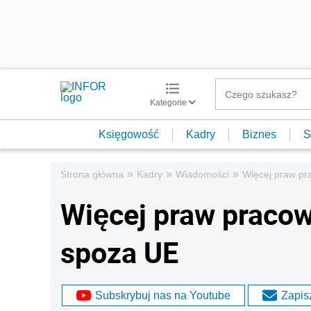
Kategorie
Księgowość
Kadry
Biznes
S
»
»
»
Strona główna
Kadry
Wiadomości
Więcej praw p
Więcej praw praco
spoza UE
Subskrybuj nas na Youtube
Zapisz