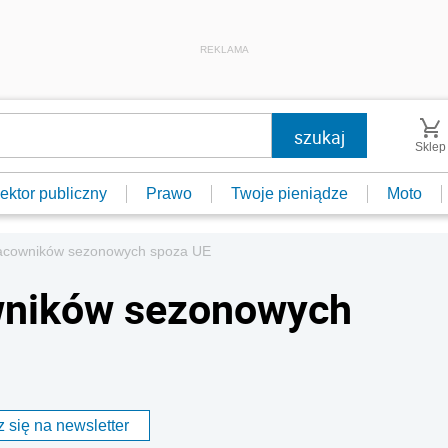
REKLAMA
Sklep
ektor publiczny
Prawo
Twoje pieniądze
Moto
racowników sezonowych spoza UE
wników sezonowych
 się na newsletter