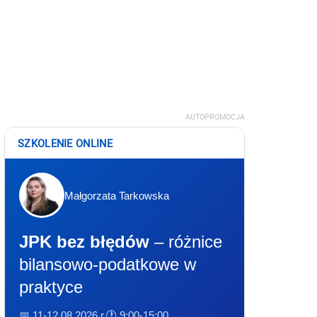
AUTOPROMOCJA
SZKOLENIE ONLINE
Małgorzata Tarkowska
JPK bez błędów
– różnice
bilansowo-podatkowe w
praktyce
📅 11-12.08.2026 r.
🕐 9:00-15:00