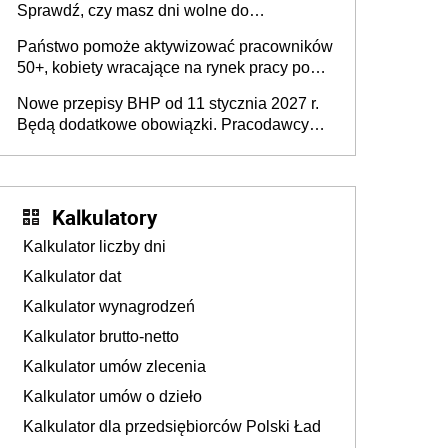
Sprawdź, czy masz dni wolne do
wykorzystania
Państwo pomoże aktywizować pracowników
50+, kobiety wracające na rynek pracy po
urodzeniu dzieci, osoby przewlekle chore i
Nowe przepisy BHP od 11 stycznia 2027 r.
osoby neuroatypowe. Powstanie Fundusz
Będą dodatkowe obowiązki. Pracodawcy
na rzecz Inkluzywności w Zatrudnianiu?
dostają czas na przygotowanie się do zmian
Kalkulatory
Kalkulator liczby dni
Kalkulator dat
Kalkulator wynagrodzeń
Kalkulator brutto-netto
Kalkulator umów zlecenia
Kalkulator umów o dzieło
Kalkulator dla przedsiębiorców Polski Ład