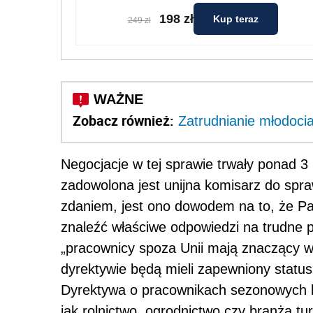
198 zł
Kup teraz
249 zł
Zobacz również:
Zatrudnianie młodoc
Negocjacje w tej sprawie trwały ponad 3
zadowolona jest unijna komisarz do spr
zdaniem, jest ono dowodem na to, że Pa
znaleźć właściwe odpowiedzi na trudne p
„pracownicy spoza Unii mają znaczący w
dyrektywie będą mieli zapewniony status
Dyrektywa o pracownikach sezonowych b
jak rolnictwo, ogrodnictwo czy branża tu