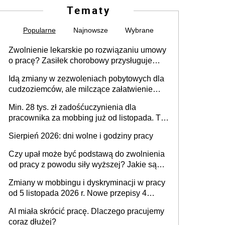
Tematy
Popularne
Najnowsze
Wybrane
Zwolnienie lekarskie po rozwiązaniu umowy
o pracę? Zasiłek chorobowy przysługuje
tylko w przypadku zachorowania w ciągu 14
Idą zmiany w zezwoleniach pobytowych dla
dni od ustania stosunku pracy
cudzoziemców, ale milczące załatwienie
spraw przewidziano tylko dla wybranych
Min. 28 tys. zł zadośćuczynienia dla
pracownika za mobbing już od listopada. To
także nieuzasadniona krytyka i izolowanie z
Sierpień 2026: dni wolne i godziny pracy
zespołu
Czy upał może być podstawą do zwolnienia
od pracy z powodu siły wyższej? Jakie są
obowiązki pracodawcy
Zmiany w mobbingu i dyskryminacji w pracy
od 5 listopada 2026 r. Nowe przepisy 4
sierpnia zostały ogłoszone w Dzienniku
AI miała skrócić pracę. Dlaczego pracujemy
Ustaw
coraz dłużej?