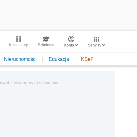
Kalkulatory
Szkolenia
Konto
Serwisy
Nieruchomości
Edukacja
KSeF
 nawet z ewidentnych sukcesów