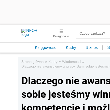
Kategorie
Księgowość
Kadry
Biznes
S
»
»
»
Strona główna
Kadry
Wiadomości
Dlaczego nie awansujemy w pracy. Sami sobie jesteśmy 
Dlaczego nie awans
sobie jesteśmy win
kompetencje i możl