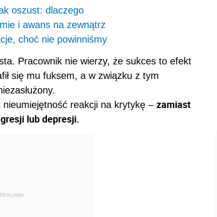
jak oszust: dlaczego
irmie i awans na zewnątrz
cje, choć nie powinniśmy
. Pracownik nie wierzy, że sukces to efekt
afił się mu fuksem, a w związku z tym
niezasłużony.
zamiast
nieumiejętność reakcji na krytykę –
esji lub depresji.
REKLAMA