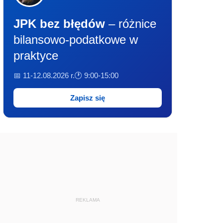
JPK bez błędów
– różnice
bilansowo-podatkowe w
praktyce
📅 11-12.08.2026 r.
🕐 9:00-15:00
Zapisz się
REKLAMA