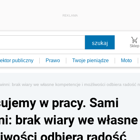
REKLAMA
Sklep
ektor publiczny
Prawo
Twoje pieniądze
Moto
winni: brak wiary we własne kompetencje i możliwości odbiera radość
ujemy w pracy. Sami
ni: brak wiary we własne
iwości odbiera radość