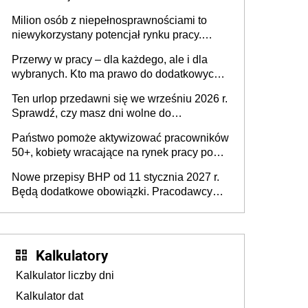
Milion osób z niepełnosprawnościami to
niewykorzystany potencjał rynku pracy.
Problemem nie jest brak kandydatów,
Przerwy w pracy – dla każdego, ale i dla
dofinansowań czy refundacji, ale bariery po
wybranych. Kto ma prawo do dodatkowych
stronie systemu i świadomości
15 minut?
pracodawców [WYWIAD]
Ten urlop przedawni się we wrześniu 2026 r.
Sprawdź, czy masz dni wolne do
wykorzystania
Państwo pomoże aktywizować pracowników
50+, kobiety wracające na rynek pracy po
urodzeniu dzieci, osoby przewlekle chore i
Nowe przepisy BHP od 11 stycznia 2027 r.
osoby neuroatypowe. Powstanie Fundusz
Będą dodatkowe obowiązki. Pracodawcy
na rzecz Inkluzywności w Zatrudnianiu?
dostają czas na przygotowanie się do zmian
Kalkulatory
Kalkulator liczby dni
Kalkulator dat