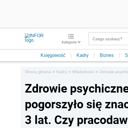
Kategorie
Księgowość
Kadry
Biznes
S
»
»
»
Strona główna
Kadry
Wiadomości
Zdrowie psychic
Zdrowie psychiczne
pogorszyło się znac
3 lat. Czy pracoda