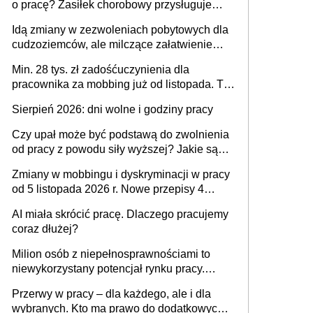
o pracę? Zasiłek chorobowy przysługuje
tylko w przypadku zachorowania w ciągu 14
Idą zmiany w zezwoleniach pobytowych dla
dni od ustania stosunku pracy
cudzoziemców, ale milczące załatwienie
spraw przewidziano tylko dla wybranych
Min. 28 tys. zł zadośćuczynienia dla
pracownika za mobbing już od listopada. To
także nieuzasadniona krytyka i izolowanie z
Sierpień 2026: dni wolne i godziny pracy
zespołu
Czy upał może być podstawą do zwolnienia
od pracy z powodu siły wyższej? Jakie są
obowiązki pracodawcy
Zmiany w mobbingu i dyskryminacji w pracy
od 5 listopada 2026 r. Nowe przepisy 4
sierpnia zostały ogłoszone w Dzienniku
AI miała skrócić pracę. Dlaczego pracujemy
Ustaw
coraz dłużej?
Milion osób z niepełnosprawnościami to
niewykorzystany potencjał rynku pracy.
Problemem nie jest brak kandydatów,
Przerwy w pracy – dla każdego, ale i dla
dofinansowań czy refundacji, ale bariery po
wybranych. Kto ma prawo do dodatkowych
stronie systemu i świadomości