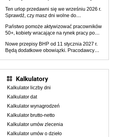
15 minut?
pracodawców [WYWIAD]
Ten urlop przedawni się we wrześniu 2026 r.
Sprawdź, czy masz dni wolne do
wykorzystania
Państwo pomoże aktywizować pracowników
50+, kobiety wracające na rynek pracy po
urodzeniu dzieci, osoby przewlekle chore i
Nowe przepisy BHP od 11 stycznia 2027 r.
osoby neuroatypowe. Powstanie Fundusz
Będą dodatkowe obowiązki. Pracodawcy
na rzecz Inkluzywności w Zatrudnianiu?
dostają czas na przygotowanie się do zmian
Kalkulatory
Kalkulator liczby dni
Kalkulator dat
Kalkulator wynagrodzeń
Kalkulator brutto-netto
Kalkulator umów zlecenia
Kalkulator umów o dzieło