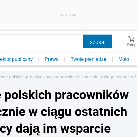
REKLAMA
Sklep
ektor publiczny
Prawo
Twoje pieniądze
Moto
zne polskich pracowników pogorszyło się znacznie w ciągu ostatnich 3
 polskich pracowników
znie w ciągu ostatnich
wcy dają im wsparcie