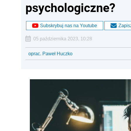
psychologiczne?
Subskrybuj nas na Youtube
Zapisz
05 października 2023, 10:28
oprac. Paweł Huczko