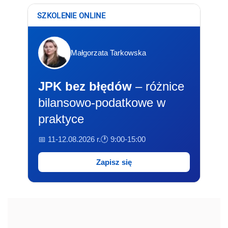
SZKOLENIE ONLINE
Małgorzata Tarkowska
JPK bez błędów
– różnice
bilansowo-podatkowe w
praktyce
📅 11-12.08.2026 r.
🕐 9:00-15:00
Zapisz się