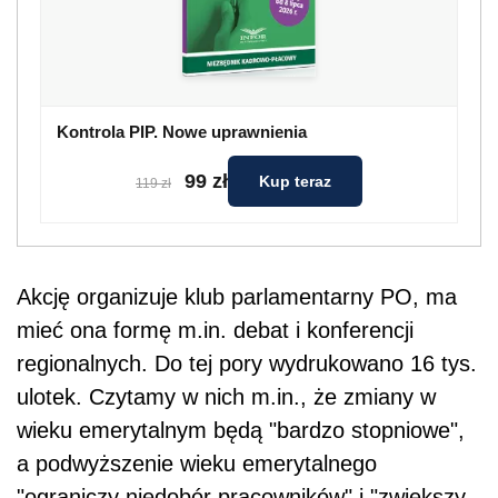
Kontrola PIP. Nowe uprawnienia
99 zł
Kup teraz
119 zł
Akcję organizuje klub parlamentarny PO, ma
mieć ona formę m.in. debat i konferencji
regionalnych. Do tej pory wydrukowano 16 tys.
ulotek. Czytamy w nich m.in., że zmiany w
wieku emerytalnym będą "bardzo stopniowe",
a podwyższenie wieku emerytalnego
"ograniczy niedobór pracowników" i "zwiększy