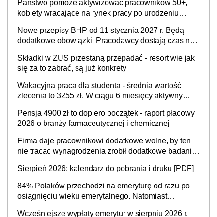
Państwo pomoże aktywizować pracowników 50+,
kobiety wracające na rynek pracy po urodzeniu
dzieci, osoby przewlekle chore i osoby
Nowe przepisy BHP od 11 stycznia 2027 r. Będą
neuroatypowe. Powstanie Fundusz na rzecz
dodatkowe obowiązki. Pracodawcy dostają czas na
Inkluzywności w Zatrudnianiu?
przygotowanie się do zmian
Składki w ZUS przestaną przepadać - resort wie jak
się za to zabrać, są już konkrety
Wakacyjna praca dla studenta - średnia wartość
zlecenia to 3255 zł. W ciągu 6 miesięcy aktywny
freelancer-student zarabia ponad 10,7 tys. zł
Pensja 4900 zł to dopiero początek - raport płacowy
2026 o branży farmaceutycznej i chemicznej
Firma daje pracownikowi dodatkowe wolne, by ten
nie tracąc wynagrodzenia zrobił dodatkowe badania.
Ten benefit się sprawdza
Sierpień 2026: kalendarz do pobrania i druku [PDF]
84% Polaków przechodzi na emeryturę od razu po
osiągnięciu wieku emerytalnego. Natomiast
pokolenie X musi pracować dłużej, ale czy jest w
Wcześniejsze wypłaty emerytur w sierpniu 2026 r.
stanie? Pracownicy 45+ to siła napędowa