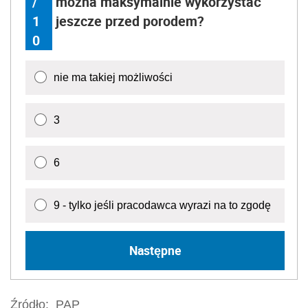
/
można maksymalnie wykorzystać
1
jeszcze przed porodem?
0
nie ma takiej możliwości
3
6
9 - tylko jeśli pracodawca wyrazi na to zgodę
Następne
Źródło:
PAP