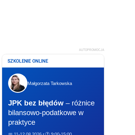
AUTOPROMOCJA
SZKOLENIE ONLINE
Małgorzata Tarkowska
JPK bez błędów
– różnice
bilansowo-podatkowe w
praktyce
📅 11-12.08.2026 r.
🕐 9:00-15:00