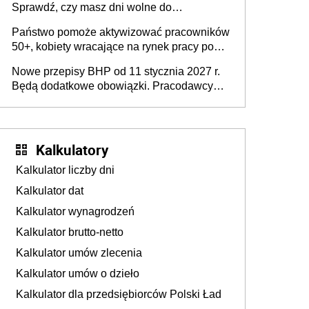
Sprawdź, czy masz dni wolne do
wykorzystania
Państwo pomoże aktywizować pracowników
50+, kobiety wracające na rynek pracy po
urodzeniu dzieci, osoby przewlekle chore i
Nowe przepisy BHP od 11 stycznia 2027 r.
osoby neuroatypowe. Powstanie Fundusz
Będą dodatkowe obowiązki. Pracodawcy
na rzecz Inkluzywności w Zatrudnianiu?
dostają czas na przygotowanie się do zmian
Kalkulatory
Kalkulator liczby dni
Kalkulator dat
Kalkulator wynagrodzeń
Kalkulator brutto-netto
Kalkulator umów zlecenia
Kalkulator umów o dzieło
Kalkulator dla przedsiębiorców Polski Ład