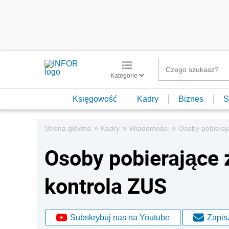
Kategorie
Księgowość
Kadry
Biznes
S
»
»
»
Strona główna
Kadry
Wiadomości
Osoby pobieraj
Osoby pobierające 
kontrola ZUS
Subskrybuj nas na Youtube
Zapisz