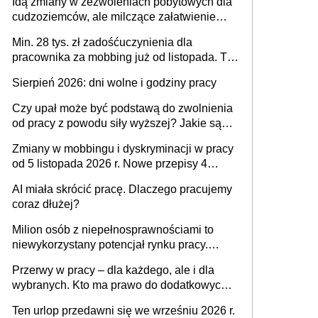
Idą zmiany w zezwoleniach pobytowych dla
dni od ustania stosunku pracy
cudzoziemców, ale milczące załatwienie
spraw przewidziano tylko dla wybranych
Min. 28 tys. zł zadośćuczynienia dla
pracownika za mobbing już od listopada. To
także nieuzasadniona krytyka i izolowanie z
Sierpień 2026: dni wolne i godziny pracy
zespołu
Czy upał może być podstawą do zwolnienia
od pracy z powodu siły wyższej? Jakie są
obowiązki pracodawcy
Zmiany w mobbingu i dyskryminacji w pracy
od 5 listopada 2026 r. Nowe przepisy 4
sierpnia zostały ogłoszone w Dzienniku
AI miała skrócić pracę. Dlaczego pracujemy
Ustaw
coraz dłużej?
Milion osób z niepełnosprawnościami to
niewykorzystany potencjał rynku pracy.
Problemem nie jest brak kandydatów,
Przerwy w pracy – dla każdego, ale i dla
dofinansowań czy refundacji, ale bariery po
wybranych. Kto ma prawo do dodatkowych
stronie systemu i świadomości
15 minut?
pracodawców [WYWIAD]
Ten urlop przedawni się we wrześniu 2026 r.