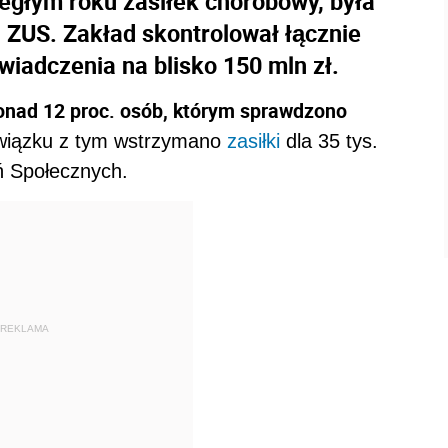
egłym roku zasiłek chorobowy, była
 ZUS. Zakład skontrolował łącznie
wiadczenia na blisko 150 mln zł.
onad 12 proc. osób, którym sprawdzono
wiązku z tym wstrzymano
zasiłki
dla 35 tys.
ń Społecznych.
REKLAMA