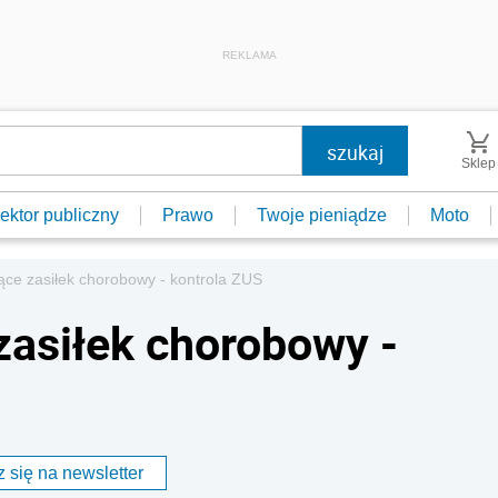
REKLAMA
Sklep
ektor publiczny
Prawo
Twoje pieniądze
Moto
ące zasiłek chorobowy - kontrola ZUS
zasiłek chorobowy -
 się na newsletter