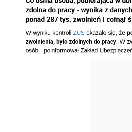
Co ósma osoba, pobierająca w ubi
zdolna do pracy - wynika z danych
ponad 287 tys. zwolnień i cofnął ś
p
W wyniku kontroli
ZUS
okazało się, że
zwolnienia, było zdolnych do pracy
. W z
osób - poinformował Zakład Ubezpiecze