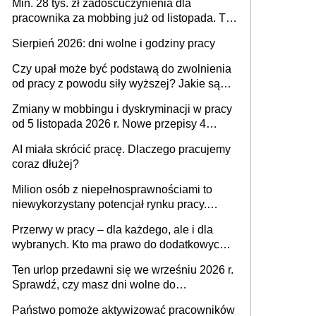
Min. 28 tys. zł zadośćuczynienia dla
pracownika za mobbing już od listopada. To
także nieuzasadniona krytyka i izolowanie z
Sierpień 2026: dni wolne i godziny pracy
zespołu
Czy upał może być podstawą do zwolnienia
od pracy z powodu siły wyższej? Jakie są
obowiązki pracodawcy
Zmiany w mobbingu i dyskryminacji w pracy
od 5 listopada 2026 r. Nowe przepisy 4
sierpnia zostały ogłoszone w Dzienniku
AI miała skrócić pracę. Dlaczego pracujemy
Ustaw
coraz dłużej?
Milion osób z niepełnosprawnościami to
niewykorzystany potencjał rynku pracy.
Problemem nie jest brak kandydatów,
Przerwy w pracy – dla każdego, ale i dla
dofinansowań czy refundacji, ale bariery po
wybranych. Kto ma prawo do dodatkowych
stronie systemu i świadomości
15 minut?
pracodawców [WYWIAD]
Ten urlop przedawni się we wrześniu 2026 r.
Sprawdź, czy masz dni wolne do
wykorzystania
Państwo pomoże aktywizować pracowników