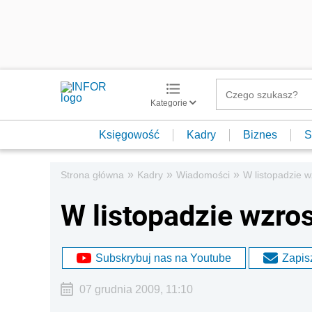
Kategorie
Księgowość
Kadry
Biznes
S
»
»
»
Strona główna
Kadry
Wiadomości
W listopadzie w
W listopadzie wzro
Subskrybuj nas na Youtube
Zapisz
07 grudnia 2009, 11:10