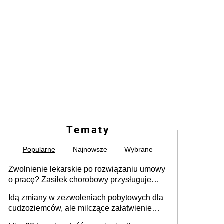
Tematy
Popularne
Najnowsze
Wybrane
Zwolnienie lekarskie po rozwiązaniu umowy
o pracę? Zasiłek chorobowy przysługuje
tylko w przypadku zachorowania w ciągu 14
Idą zmiany w zezwoleniach pobytowych dla
dni od ustania stosunku pracy
cudzoziemców, ale milczące załatwienie
spraw przewidziano tylko dla wybranych