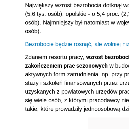
Największy wzrost bezrobocia dotknął w
(5,6 tys. osób), opolskie - o 5,4 proc. (2
osób). Najmniejszy był natomiast w wojew
osób).
Bezrobocie będzie rosnąć, ale wolniej ni
wzrost bezroboc
Zdaniem resortu pracy,
zakończeniem prac sezonowych
w budown
aktywnych form zatrudnienia, np. przy p
staży i szkoleń finansowanych przez urzę
uzyskanych z powiatowych urzędów pracy
się wiele osób, z którymi pracodawcy ni
takie, które prowadziły jednoosobową dzi