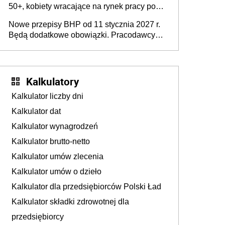
50+, kobiety wracające na rynek pracy po
urodzeniu dzieci, osoby przewlekle chore i
Nowe przepisy BHP od 11 stycznia 2027 r.
osoby neuroatypowe. Powstanie Fundusz
Będą dodatkowe obowiązki. Pracodawcy
na rzecz Inkluzywności w Zatrudnianiu?
dostają czas na przygotowanie się do zmian
Kalkulatory
Kalkulator liczby dni
Kalkulator dat
Kalkulator wynagrodzeń
Kalkulator brutto-netto
Kalkulator umów zlecenia
Kalkulator umów o dzieło
Kalkulator dla przedsiębiorców Polski Ład
Kalkulator składki zdrowotnej dla
przedsiębiorcy