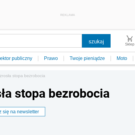
REKLAMA
Sklep
ektor publiczny
Prawo
Twoje pieniądze
Moto
zrosła stopa bezrobocia
sła stopa bezrobocia
 się na newsletter