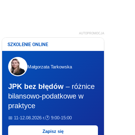
AUTOPROMOCJA
SZKOLENIE ONLINE
Małgorzata Tarkowska
JPK bez błędów
– różnice
bilansowo-podatkowe w
praktyce
📅 11-12.08.2026 r.
🕐 9:00-15:00
Zapisz się