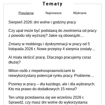
Tematy
Popularne
Najnowsze
Wybrane
Sierpień 2026: dni wolne i godziny pracy
Czy upał może być podstawą do zwolnienia od pracy
z powodu siły wyższej? Jakie są obowiązki
pracodawcy
Zmiany w mobbingu i dyskryminacji w pracy od 5
listopada 2026 r. Nowe przepisy 4 sierpnia zostały
ogłoszone w Dzienniku Ustaw
AI miała skrócić pracę. Dlaczego pracujemy coraz
dłużej?
Milion osób z niepełnosprawnościami to
niewykorzystany potencjał rynku pracy. Problemem
nie jest brak kandydatów, dofinansowań czy
Przerwy w pracy – dla każdego, ale i dla wybranych.
refundacji, ale bariery po stronie systemu i
Kto ma prawo do dodatkowych 15 minut?
świadomości pracodawców [WYWIAD]
Ten urlop przedawnia się we wrześniu 2026 r.
Sprawdź, czy masz dni wolne do wykorzystania