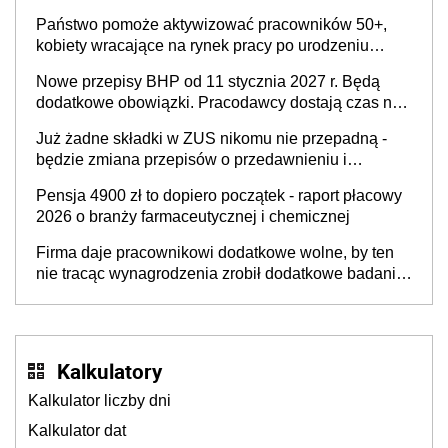
Państwo pomoże aktywizować pracowników 50+,
kobiety wracające na rynek pracy po urodzeniu
dzieci, osoby przewlekle chore i osoby
Nowe przepisy BHP od 11 stycznia 2027 r. Będą
neuroatypowe. Powstanie Fundusz na rzecz
dodatkowe obowiązki. Pracodawcy dostają czas na
Inkluzywności w Zatrudnianiu?
przygotowanie się do zmian
Już żadne składki w ZUS nikomu nie przepadną -
będzie zmiana przepisów o przedawnieniu i
niepodleganiu ubezpieczeniom społecznym
Pensja 4900 zł to dopiero początek - raport płacowy
2026 o branży farmaceutycznej i chemicznej
Firma daje pracownikowi dodatkowe wolne, by ten
nie tracąc wynagrodzenia zrobił dodatkowe badania.
Ten benefit się sprawdza
Kalkulatory
Kalkulator liczby dni
Kalkulator dat