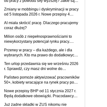
od pracy z powodu siły wyższej? Jakie są
obowiązki pracodawcy
Zmiany w mobbingu i dyskryminacji w pracy
od 5 listopada 2026 r. Nowe przepisy 4
sierpnia zostały ogłoszone w Dzienniku
AI miała skrócić pracę. Dlaczego pracujemy
Ustaw
coraz dłużej?
Milion osób z niepełnosprawnościami to
niewykorzystany potencjał rynku pracy.
Problemem nie jest brak kandydatów,
Przerwy w pracy – dla każdego, ale i dla
dofinansowań czy refundacji, ale bariery po
wybranych. Kto ma prawo do dodatkowych
stronie systemu i świadomości
15 minut?
pracodawców [WYWIAD]
Ten urlop przedawnia się we wrześniu 2026
r. Sprawdź, czy masz dni wolne do
wykorzystania
Państwo pomoże aktywizować pracowników
50+, kobiety wracające na rynek pracy po
urodzeniu dzieci, osoby przewlekle chore i
Nowe przepisy BHP od 11 stycznia 2027 r.
osoby neuroatypowe. Powstanie Fundusz
Będą dodatkowe obowiązki. Pracodawcy
na rzecz Inkluzywności w Zatrudnianiu?
dostają czas na przygotowanie się do zmian
Już żadne składki w ZUS nikomu nie