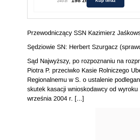
198 zł
Kup teraz
249 zł
Przewodniczący SSN Kazimierz Jaśkows
Sędziowie SN: Herbert Szurgacz (spraw
Sąd Najwyższy, po rozpoznaniu na rozpr
Piotra P. przeciwko Kasie Rolniczego U
Regionalnemu w S. o ustalenie podlegan
skutek kasacji wnioskodawcy od wyroku 
września 2004 r. [...]