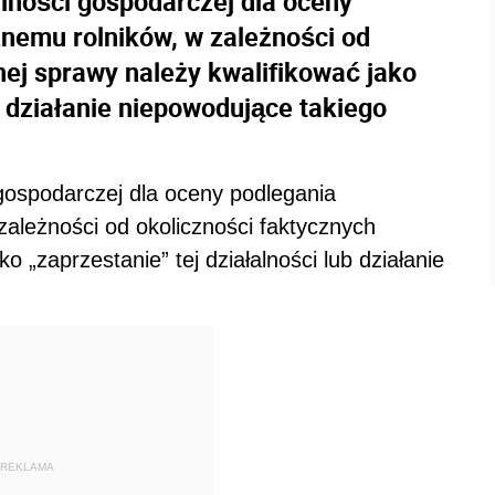
lności gospodarczej dla oceny
nemu rolników, w zależności od
nej sprawy należy kwalifikować jako
b działanie niepowodujące takiego
gospodarczej dla oceny podlegania
ależności od okoliczności faktycznych
o „zaprzestanie” tej działalności lub działanie
REKLAMA