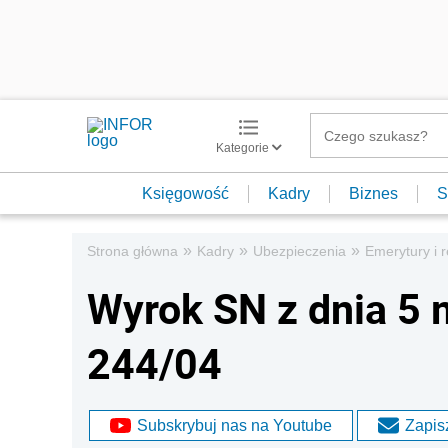
Kategorie
Księgowość
Kadry
Biznes
S
»
»
»
Strona główna
Kadry
Ubezpieczenia
Emerytury i r
Wyrok SN z dnia 5 m
244/04
Subskrybuj nas na Youtube
Zapisz