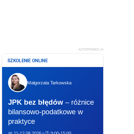
AUTOPROMOCJA
SZKOLENIE ONLINE
Małgorzata Tarkowska
JPK bez błędów
– różnice
bilansowo-podatkowe w
praktyce
📅 11-12.08.2026 r.
🕐 9:00-15:00