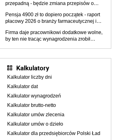
przepadną - będzie zmiana przepisów o
przedawnieniu i niepodleganiu
Pensja 4900 zł to dopiero początek - raport
ubezpieczeniom społecznym
płacowy 2026 o branży farmaceutycznej i
chemicznej
Firma daje pracownikowi dodatkowe wolne,
by ten nie tracąc wynagrodzenia zrobił
dodatkowe badania. Ten benefit się
sprawdza
Kalkulatory
Kalkulator liczby dni
Kalkulator dat
Kalkulator wynagrodzeń
Kalkulator brutto-netto
Kalkulator umów zlecenia
Kalkulator umów o dzieło
Kalkulator dla przedsiębiorców Polski Ład