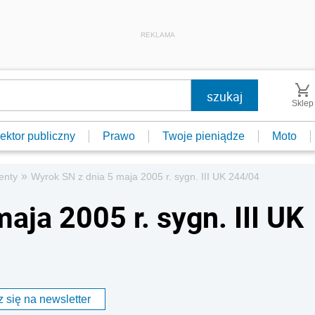
REKLAMA
Sklep
ektor publiczny
Prawo
Twoje pieniądze
Moto
»
enty
Wyrok SN z dnia 5 maja 2005 r. sygn. III UK 244/04
aja 2005 r. sygn. III UK
 się na newsletter