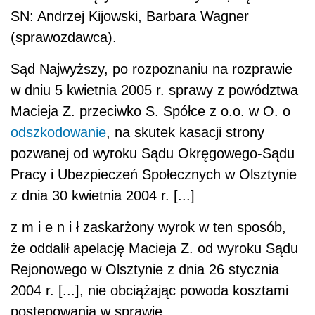
SN: Andrzej Kijowski, Barbara Wagner
(sprawozdawca).
Sąd Najwyższy, po rozpoznaniu na rozprawie
w dniu 5 kwietnia 2005 r. sprawy z powództwa
Macieja Z. przeciwko S. Spółce z o.o. w O. o
odszkodowanie
, na skutek kasacji strony
pozwanej od wyroku Sądu Okręgowego-Sądu
Pracy i Ubezpieczeń Społecznych w Olsztynie
z dnia 30 kwietnia 2004 r. [...]
z m i e n i ł zaskarżony wyrok w ten sposób,
że oddalił apelację Macieja Z. od wyroku Sądu
Rejonowego w Olsztynie z dnia 26 stycznia
2004 r. [...], nie obciążając powoda kosztami
postępowania w sprawie.