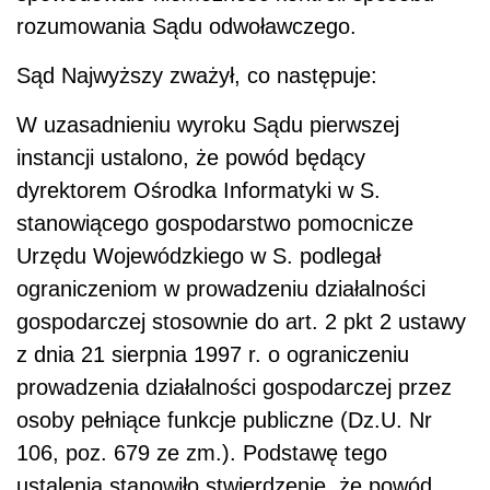
rozumowania Sądu odwoławczego.
S
ą
d Najwy
ż
szy zwa
ż
y
ł
, co nast
ę
puje:
W uzasadnieniu wyroku Sądu pierwszej
instancji ustalono, że powód będący
dyrektorem Ośrodka Informatyki w S.
stanowiącego gospodarstwo pomocnicze
Urzędu Wojewódzkiego w S. podlegał
ograniczeniom w prowadzeniu działalności
gospodarczej stosownie do art. 2 pkt 2 ustawy
z dnia 21 sierpnia 1997 r. o ograniczeniu
prowadzenia działalności gospodarczej przez
osoby pełniące funkcje publiczne (Dz.U. Nr
106, poz. 679 ze zm.). Podstawę tego
ustalenia stanowiło stwierdzenie, że powód