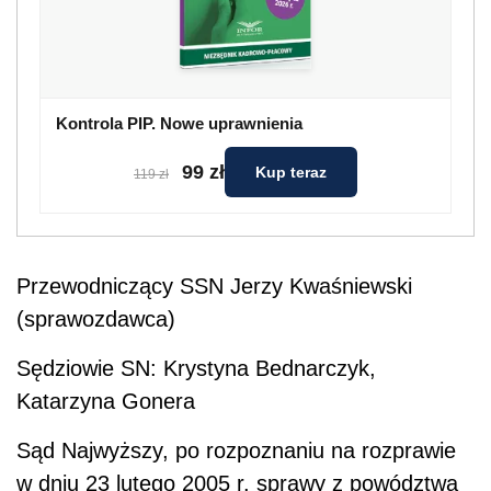
Kontrola PIP. Nowe uprawnienia
99 zł
Kup teraz
119 zł
Przewodnicz
ą
cy SSN Jerzy Kwa
ś
niewski
(sprawozdawca)
S
ę
dziowie SN: Krystyna Bednarczyk,
Katarzyna Gonera
Sąd Najwyższy, po rozpoznaniu na rozprawie
w dniu 23 lutego 2005 r. sprawy z powództwa