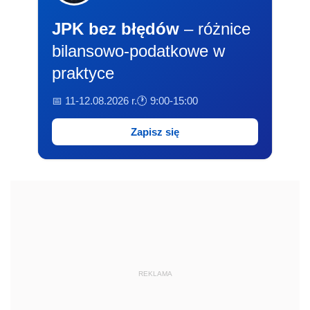
JPK bez błędów
– różnice
bilansowo-podatkowe w
praktyce
📅 11-12.08.2026 r.
🕐 9:00-15:00
Zapisz się
REKLAMA