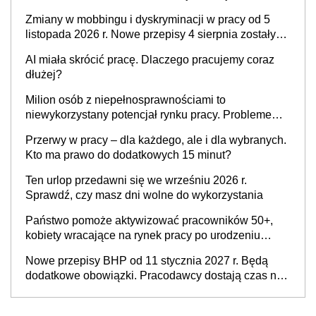
pracodawcy
Zmiany w mobbingu i dyskryminacji w pracy od 5
listopada 2026 r. Nowe przepisy 4 sierpnia zostały
ogłoszone w Dzienniku Ustaw
AI miała skrócić pracę. Dlaczego pracujemy coraz
dłużej?
Milion osób z niepełnosprawnościami to
niewykorzystany potencjał rynku pracy. Problemem
nie jest brak kandydatów, dofinansowań czy
Przerwy w pracy – dla każdego, ale i dla wybranych.
refundacji, ale bariery po stronie systemu i
Kto ma prawo do dodatkowych 15 minut?
świadomości pracodawców [WYWIAD]
Ten urlop przedawni się we wrześniu 2026 r.
Sprawdź, czy masz dni wolne do wykorzystania
Państwo pomoże aktywizować pracowników 50+,
kobiety wracające na rynek pracy po urodzeniu
dzieci, osoby przewlekle chore i osoby
Nowe przepisy BHP od 11 stycznia 2027 r. Będą
neuroatypowe. Powstanie Fundusz na rzecz
dodatkowe obowiązki. Pracodawcy dostają czas na
Inkluzywności w Zatrudnianiu?
przygotowanie się do zmian