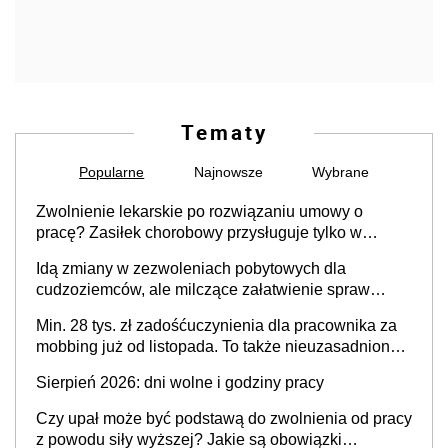
Tematy
Popularne
Najnowsze
Wybrane
Zwolnienie lekarskie po rozwiązaniu umowy o
pracę? Zasiłek chorobowy przysługuje tylko w
przypadku zachorowania w ciągu 14 dni od ustania
Idą zmiany w zezwoleniach pobytowych dla
stosunku pracy
cudzoziemców, ale milczące załatwienie spraw
przewidziano tylko dla wybranych
Min. 28 tys. zł zadośćuczynienia dla pracownika za
mobbing już od listopada. To także nieuzasadniona
krytyka i izolowanie z zespołu
Sierpień 2026: dni wolne i godziny pracy
Czy upał może być podstawą do zwolnienia od pracy
z powodu siły wyższej? Jakie są obowiązki