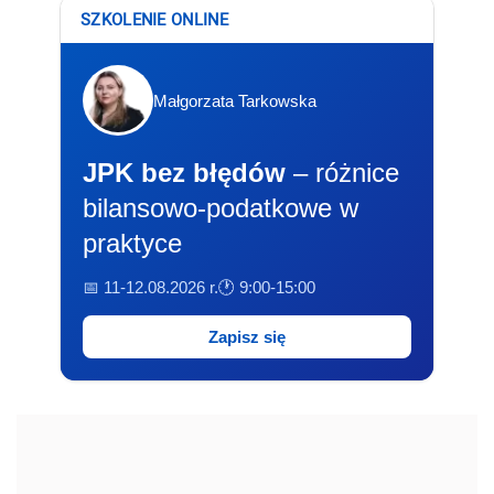
SZKOLENIE ONLINE
Małgorzata Tarkowska
JPK bez błędów
– różnice
bilansowo-podatkowe w
praktyce
📅 11-12.08.2026 r.
🕐 9:00-15:00
Zapisz się