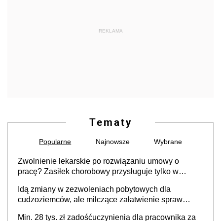
REKLAMA
Tematy
Popularne
Najnowsze
Wybrane
Zwolnienie lekarskie po rozwiązaniu umowy o
pracę? Zasiłek chorobowy przysługuje tylko w
przypadku zachorowania w ciągu 14 dni od ustania
Idą zmiany w zezwoleniach pobytowych dla
stosunku pracy
cudzoziemców, ale milczące załatwienie spraw
przewidziano tylko dla wybranych
Min. 28 tys. zł zadośćuczynienia dla pracownika za