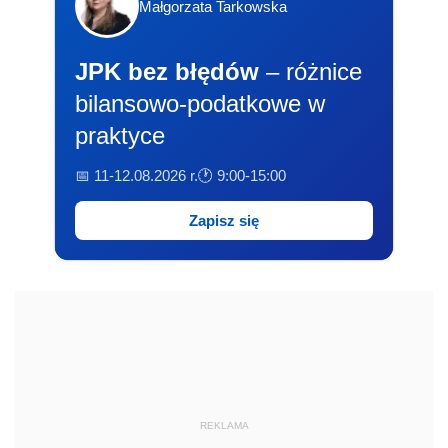
Małgorzata Tarkowska
JPK bez błędów
– różnice
bilansowo-podatkowe w
praktyce
📅 11-12.08.2026 r.
🕐 9:00-15:00
Zapisz się
REKLAMA