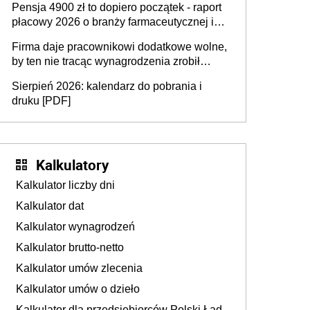
Pensja 4900 zł to dopiero początek - raport
ubezpieczeniom społecznym
płacowy 2026 o branży farmaceutycznej i
chemicznej
Firma daje pracownikowi dodatkowe wolne,
by ten nie tracąc wynagrodzenia zrobił
dodatkowe badania. Ten benefit się
Sierpień 2026: kalendarz do pobrania i
sprawdza
druku [PDF]
Kalkulatory
Kalkulator liczby dni
Kalkulator dat
Kalkulator wynagrodzeń
Kalkulator brutto-netto
Kalkulator umów zlecenia
Kalkulator umów o dzieło
Kalkulator dla przedsiębiorców Polski Ład