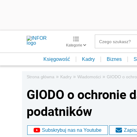
Kategorie
Księgowość
Kadry
Biznes
S
»
»
»
Strona główna
Kadry
Wiadomości
GIODO o ochro
GIODO o ochronie 
podatników
Subskrybuj nas na Youtube
Zapisz