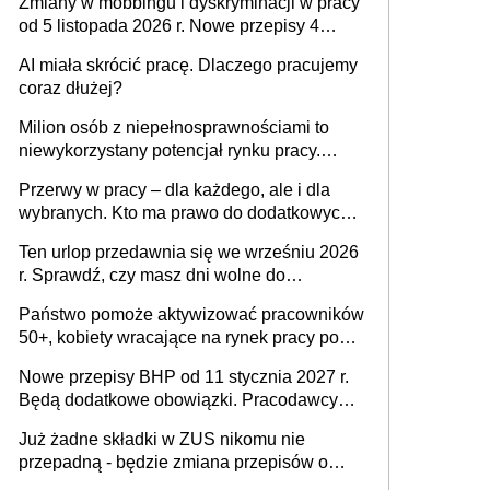
Zmiany w mobbingu i dyskryminacji w pracy
od 5 listopada 2026 r. Nowe przepisy 4
sierpnia zostały ogłoszone w Dzienniku
AI miała skrócić pracę. Dlaczego pracujemy
Ustaw
coraz dłużej?
Milion osób z niepełnosprawnościami to
niewykorzystany potencjał rynku pracy.
Problemem nie jest brak kandydatów,
Przerwy w pracy – dla każdego, ale i dla
dofinansowań czy refundacji, ale bariery po
wybranych. Kto ma prawo do dodatkowych
stronie systemu i świadomości
15 minut?
pracodawców [WYWIAD]
Ten urlop przedawnia się we wrześniu 2026
r. Sprawdź, czy masz dni wolne do
wykorzystania
Państwo pomoże aktywizować pracowników
50+, kobiety wracające na rynek pracy po
urodzeniu dzieci, osoby przewlekle chore i
Nowe przepisy BHP od 11 stycznia 2027 r.
osoby neuroatypowe. Powstanie Fundusz
Będą dodatkowe obowiązki. Pracodawcy
na rzecz Inkluzywności w Zatrudnianiu?
dostają czas na przygotowanie się do zmian
Już żadne składki w ZUS nikomu nie
przepadną - będzie zmiana przepisów o
przedawnieniu i niepodleganiu