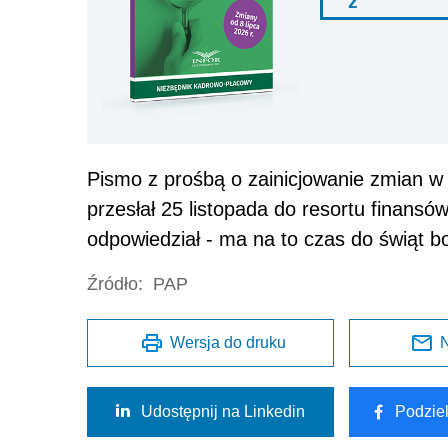
ź
Pismo z prośbą o zainicjowanie zmian w
przesłał 25 listopada do resortu finansó
odpowiedział - ma na to czas do świąt 
Źródło:
PAP
Wersja do druku
N
Udostępnij na Linkedin
Podzie