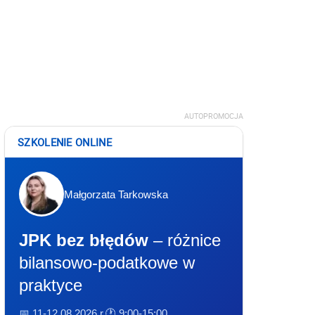
AUTOPROMOCJA
SZKOLENIE ONLINE
Małgorzata Tarkowska
JPK bez błędów
– różnice
bilansowo-podatkowe w
praktyce
📅 11-12.08.2026 r.
🕐 9:00-15:00