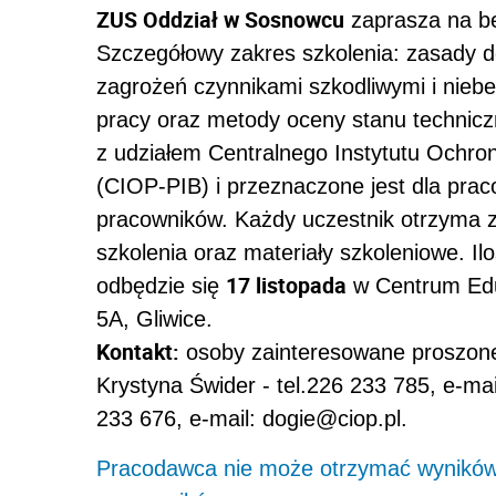
ZUS Oddział w Sosnowcu
zaprasza na be
Szczegółowy zakres szkolenia: zasady d
zagrożeń czynnikami szkodliwymi i nieb
pracy oraz metody oceny stanu technicz
z udziałem Centralnego Instytutu Ochro
(CIOP-PIB) i przeznaczone jest dla pra
pracowników. Każdy uczestnik otrzyma z
szkolenia oraz materiały szkoleniowe. Il
17 listopada
odbędzie się
w Centrum Eduk
5A, Gliwice.
Kontakt:
osoby zainteresowane proszone
Krystyna Świder - tel.226 233 785, e-mail
233 676, e-mail: dogie@ciop.pl.
Pracodawca nie może otrzymać wyników