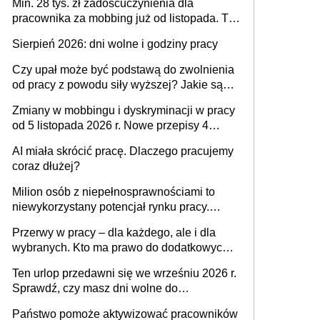
Min. 28 tys. zł zadośćuczynienia dla
pracownika za mobbing już od listopada. To
także nieuzasadniona krytyka i izolowanie z
Sierpień 2026: dni wolne i godziny pracy
zespołu
Czy upał może być podstawą do zwolnienia
od pracy z powodu siły wyższej? Jakie są
obowiązki pracodawcy
Zmiany w mobbingu i dyskryminacji w pracy
od 5 listopada 2026 r. Nowe przepisy 4
sierpnia zostały ogłoszone w Dzienniku
AI miała skrócić pracę. Dlaczego pracujemy
Ustaw
coraz dłużej?
Milion osób z niepełnosprawnościami to
niewykorzystany potencjał rynku pracy.
Problemem nie jest brak kandydatów,
Przerwy w pracy – dla każdego, ale i dla
dofinansowań czy refundacji, ale bariery po
wybranych. Kto ma prawo do dodatkowych
stronie systemu i świadomości
15 minut?
pracodawców [WYWIAD]
Ten urlop przedawni się we wrześniu 2026 r.
Sprawdź, czy masz dni wolne do
wykorzystania
Państwo pomoże aktywizować pracowników