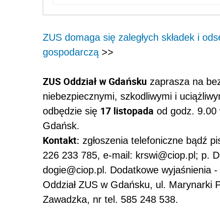
ZUS domaga się zaległych składek i ods
gospodarczą
>>
ZUS Oddział w Gdańsku
zaprasza na bezp
niebezpiecznymi, szkodliwymi i uciążliwy
17 listopada
odbędzie się
od godz. 9.00 
Gdańsk.
Kontakt:
zgłoszenia telefoniczne bądź pi
226 233 785, e-mail: krswi@ciop.pl; p. D
dogie@ciop.pl. Dodatkowe wyjaśnienia -
Oddział ZUS w Gdańsku, ul. Marynarki P
Zawadzka, nr tel. 585 248 538.