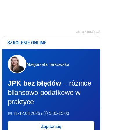
AUTOPROMOCJA
SZKOLENIE ONLINE
Małgorzata Tarkowska
JPK bez błędów
– różnice
bilansowo-podatkowe w
praktyce
📅 11-12.08.2026 r.
🕐 9:00-15:00
Zapisz się