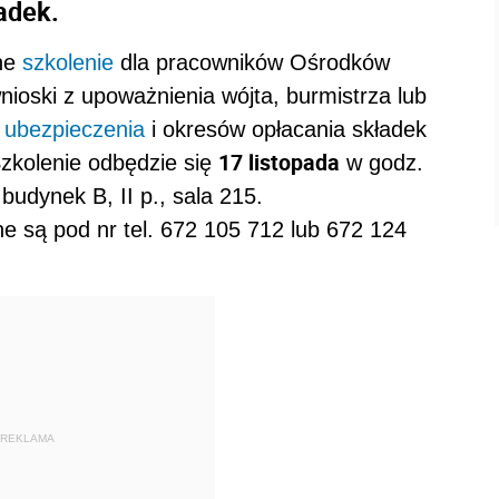
adek.
ne
szkolenie
dla pracowników Ośrodków
ioski z upoważnienia wójta, burmistrza lub
u
ubezpieczenia
i okresów opłacania składek
17 listopada
zkolenie odbędzie się
w godz.
budynek B, II p., sala 215.
e są pod nr tel. 672 105 712 lub 672 124
REKLAMA