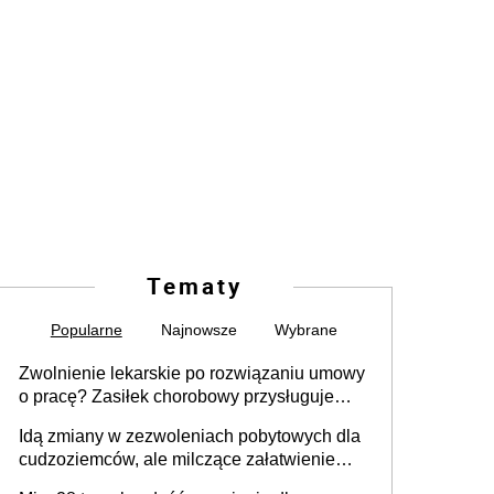
Tematy
Popularne
Najnowsze
Wybrane
Zwolnienie lekarskie po rozwiązaniu umowy
o pracę? Zasiłek chorobowy przysługuje
tylko w przypadku zachorowania w ciągu 14
Idą zmiany w zezwoleniach pobytowych dla
dni od ustania stosunku pracy
cudzoziemców, ale milczące załatwienie
spraw przewidziano tylko dla wybranych