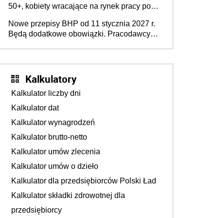
50+, kobiety wracające na rynek pracy po
urodzeniu dzieci, osoby przewlekle chore i
Nowe przepisy BHP od 11 stycznia 2027 r.
osoby neuroatypowe. Powstanie Fundusz
Będą dodatkowe obowiązki. Pracodawcy
na rzecz Inkluzywności w Zatrudnianiu?
dostają czas na przygotowanie się do zmian
Kalkulatory
Kalkulator liczby dni
Kalkulator dat
Kalkulator wynagrodzeń
Kalkulator brutto-netto
Kalkulator umów zlecenia
Kalkulator umów o dzieło
Kalkulator dla przedsiębiorców Polski Ład
Kalkulator składki zdrowotnej dla
przedsiębiorcy