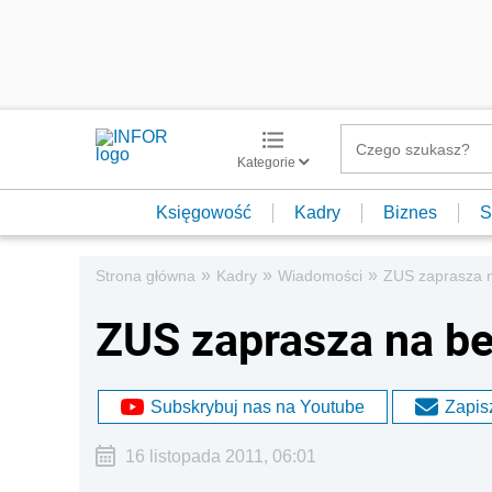
Kategorie
Księgowość
Kadry
Biznes
S
»
»
»
Strona główna
Kadry
Wiadomości
ZUS zaprasza n
ZUS zaprasza na be
Subskrybuj nas na Youtube
Zapisz
16 listopada 2011, 06:01