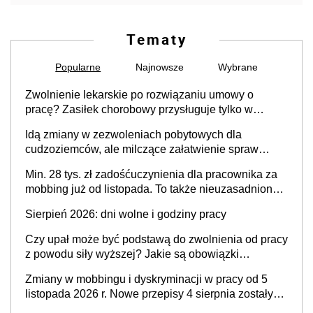
Tematy
Popularne
Najnowsze
Wybrane
Zwolnienie lekarskie po rozwiązaniu umowy o
pracę? Zasiłek chorobowy przysługuje tylko w
przypadku zachorowania w ciągu 14 dni od ustania
Idą zmiany w zezwoleniach pobytowych dla
stosunku pracy
cudzoziemców, ale milczące załatwienie spraw
przewidziano tylko dla wybranych
Min. 28 tys. zł zadośćuczynienia dla pracownika za
mobbing już od listopada. To także nieuzasadniona
krytyka i izolowanie z zespołu
Sierpień 2026: dni wolne i godziny pracy
Czy upał może być podstawą do zwolnienia od pracy
z powodu siły wyższej? Jakie są obowiązki
pracodawcy
Zmiany w mobbingu i dyskryminacji w pracy od 5
listopada 2026 r. Nowe przepisy 4 sierpnia zostały
ogłoszone w Dzienniku Ustaw