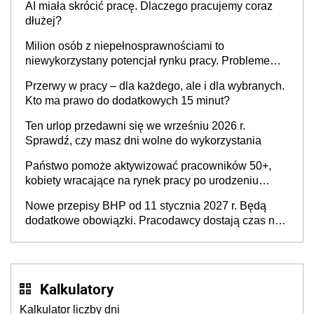
AI miała skrócić pracę. Dlaczego pracujemy coraz
dłużej?
Milion osób z niepełnosprawnościami to
niewykorzystany potencjał rynku pracy. Problemem
nie jest brak kandydatów, dofinansowań czy
Przerwy w pracy – dla każdego, ale i dla wybranych.
refundacji, ale bariery po stronie systemu i
Kto ma prawo do dodatkowych 15 minut?
świadomości pracodawców [WYWIAD]
Ten urlop przedawni się we wrześniu 2026 r.
Sprawdź, czy masz dni wolne do wykorzystania
Państwo pomoże aktywizować pracowników 50+,
kobiety wracające na rynek pracy po urodzeniu
dzieci, osoby przewlekle chore i osoby
Nowe przepisy BHP od 11 stycznia 2027 r. Będą
neuroatypowe. Powstanie Fundusz na rzecz
dodatkowe obowiązki. Pracodawcy dostają czas na
Inkluzywności w Zatrudnianiu?
przygotowanie się do zmian
Kalkulatory
Kalkulator liczby dni