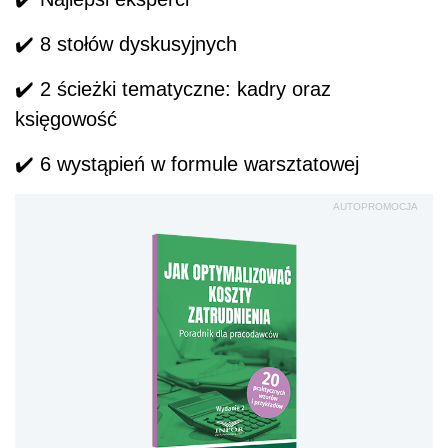
✔
️ 8 stołów dyskusyjnych
✔
️ 2 ścieżki tematyczne: kadry oraz
księgowość
✔
️ 6 wystąpień w formule warsztatowej
AUTOPROMOCJA