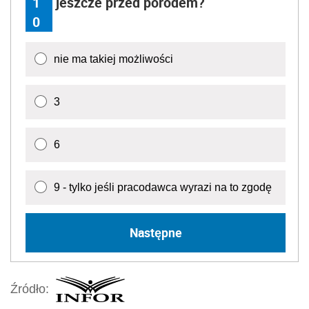
1
jeszcze przed porodem?
0
nie ma takiej możliwości
3
6
9 - tylko jeśli pracodawca wyrazi na to zgodę
Następne
Źródło: