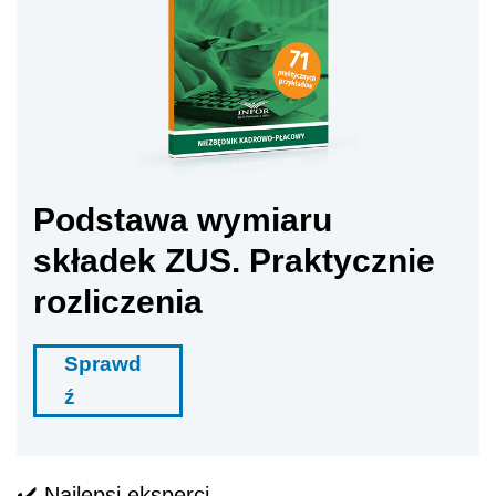
Podstawa wymiaru
składek ZUS. Praktycznie
rozliczenia
Sprawd
ź
✔
️ Najlepsi eksperci