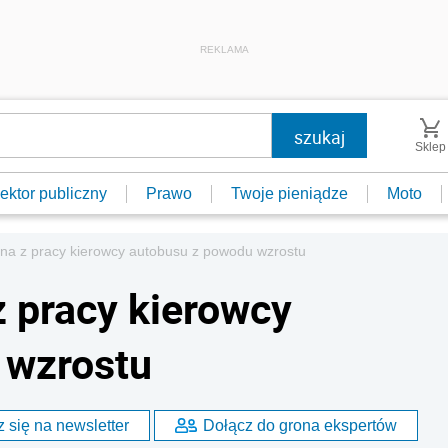
REKLAMA
Sklep
ektor publiczny
Prawo
Twoje pieniądze
Moto
ona z pracy kierowcy autobusu z powodu wzrostu
z pracy kierowcy
 wzrostu
 się na newsletter
Dołącz do grona ekspertów