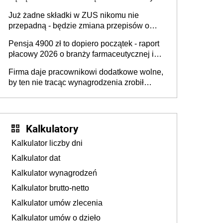
na rzecz Inkluzywności w Zatrudnianiu?
dostają czas na przygotowanie się do zmian
Już żadne składki w ZUS nikomu nie
przepadną - będzie zmiana przepisów o
przedawnieniu i niepodleganiu
Pensja 4900 zł to dopiero początek - raport
ubezpieczeniom społecznym
płacowy 2026 o branży farmaceutycznej i
chemicznej
Firma daje pracownikowi dodatkowe wolne,
by ten nie tracąc wynagrodzenia zrobił
dodatkowe badania. Ten benefit się
sprawdza
Kalkulatory
Kalkulator liczby dni
Kalkulator dat
Kalkulator wynagrodzeń
Kalkulator brutto-netto
Kalkulator umów zlecenia
Kalkulator umów o dzieło