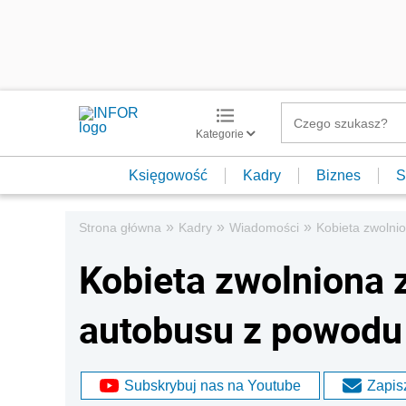
Kategorie
Księgowość
Kadry
Biznes
S
»
»
»
Strona główna
Kadry
Wiadomości
Kobieta zwolni
Kobieta zwolniona 
autobusu z powodu
Subskrybuj nas na Youtube
Zapisz