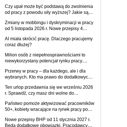
Czy upał może być podstawą do zwolnienia
od pracy z powodu siły wyższej? Jakie są
obowiązki pracodawcy
Zmiany w mobbingu i dyskryminacji w pracy
od 5 listopada 2026 r. Nowe przepisy 4
sierpnia zostały ogłoszone w Dzienniku
AI miała skrócić pracę. Dlaczego pracujemy
Ustaw
coraz dłużej?
Milion osób z niepełnosprawnościami to
niewykorzystany potencjał rynku pracy.
Problemem nie jest brak kandydatów,
Przerwy w pracy – dla każdego, ale i dla
dofinansowań czy refundacji, ale bariery po
wybranych. Kto ma prawo do dodatkowych
stronie systemu i świadomości
15 minut?
pracodawców [WYWIAD]
Ten urlop przedawnia się we wrześniu 2026
r. Sprawdź, czy masz dni wolne do
wykorzystania
Państwo pomoże aktywizować pracowników
50+, kobiety wracające na rynek pracy po
urodzeniu dzieci, osoby przewlekle chore i
Nowe przepisy BHP od 11 stycznia 2027 r.
osoby neuroatypowe. Powstanie Fundusz
Będą dodatkowe obowiązki. Pracodawcy