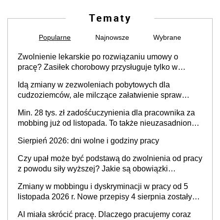
Tematy
Popularne
Najnowsze
Wybrane
Zwolnienie lekarskie po rozwiązaniu umowy o
pracę? Zasiłek chorobowy przysługuje tylko w
przypadku zachorowania w ciągu 14 dni od ustania
Idą zmiany w zezwoleniach pobytowych dla
stosunku pracy
cudzoziemców, ale milczące załatwienie spraw
przewidziano tylko dla wybranych
Min. 28 tys. zł zadośćuczynienia dla pracownika za
mobbing już od listopada. To także nieuzasadniona
krytyka i izolowanie z zespołu
Sierpień 2026: dni wolne i godziny pracy
Czy upał może być podstawą do zwolnienia od pracy
z powodu siły wyższej? Jakie są obowiązki
pracodawcy
Zmiany w mobbingu i dyskryminacji w pracy od 5
listopada 2026 r. Nowe przepisy 4 sierpnia zostały
ogłoszone w Dzienniku Ustaw
AI miała skrócić pracę. Dlaczego pracujemy coraz