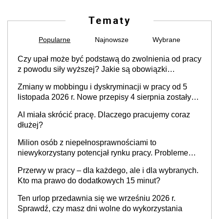
Tematy
Popularne
Najnowsze
Wybrane
Czy upał może być podstawą do zwolnienia od pracy
z powodu siły wyższej? Jakie są obowiązki
pracodawcy
Zmiany w mobbingu i dyskryminacji w pracy od 5
listopada 2026 r. Nowe przepisy 4 sierpnia zostały
ogłoszone w Dzienniku Ustaw
AI miała skrócić pracę. Dlaczego pracujemy coraz
dłużej?
Milion osób z niepełnosprawnościami to
niewykorzystany potencjał rynku pracy. Problemem
nie jest brak kandydatów, dofinansowań czy
Przerwy w pracy – dla każdego, ale i dla wybranych.
refundacji, ale bariery po stronie systemu i
Kto ma prawo do dodatkowych 15 minut?
świadomości pracodawców [WYWIAD]
Ten urlop przedawnia się we wrześniu 2026 r.
Sprawdź, czy masz dni wolne do wykorzystania