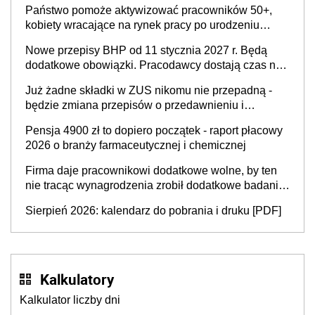
Państwo pomoże aktywizować pracowników 50+,
kobiety wracające na rynek pracy po urodzeniu
dzieci, osoby przewlekle chore i osoby
Nowe przepisy BHP od 11 stycznia 2027 r. Będą
neuroatypowe. Powstanie Fundusz na rzecz
dodatkowe obowiązki. Pracodawcy dostają czas na
Inkluzywności w Zatrudnianiu?
przygotowanie się do zmian
Już żadne składki w ZUS nikomu nie przepadną -
będzie zmiana przepisów o przedawnieniu i
niepodleganiu ubezpieczeniom społecznym
Pensja 4900 zł to dopiero początek - raport płacowy
2026 o branży farmaceutycznej i chemicznej
Firma daje pracownikowi dodatkowe wolne, by ten
nie tracąc wynagrodzenia zrobił dodatkowe badania.
Ten benefit się sprawdza
Sierpień 2026: kalendarz do pobrania i druku [PDF]
Kalkulatory
Kalkulator liczby dni