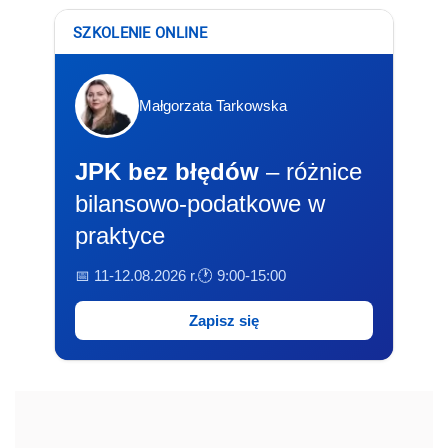
SZKOLENIE ONLINE
Małgorzata Tarkowska
JPK bez błędów
– różnice
bilansowo-podatkowe w
praktyce
📅 11-12.08.2026 r.
🕐 9:00-15:00
Zapisz się