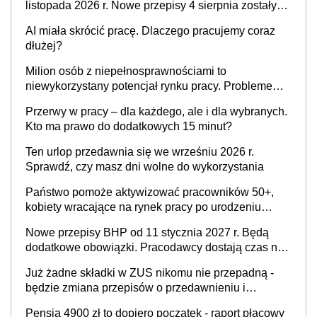
listopada 2026 r. Nowe przepisy 4 sierpnia zostały
ogłoszone w Dzienniku Ustaw
AI miała skrócić pracę. Dlaczego pracujemy coraz
dłużej?
Milion osób z niepełnosprawnościami to
niewykorzystany potencjał rynku pracy. Problemem
nie jest brak kandydatów, dofinansowań czy
Przerwy w pracy – dla każdego, ale i dla wybranych.
refundacji, ale bariery po stronie systemu i
Kto ma prawo do dodatkowych 15 minut?
świadomości pracodawców [WYWIAD]
Ten urlop przedawnia się we wrześniu 2026 r.
Sprawdź, czy masz dni wolne do wykorzystania
Państwo pomoże aktywizować pracowników 50+,
kobiety wracające na rynek pracy po urodzeniu
dzieci, osoby przewlekle chore i osoby
Nowe przepisy BHP od 11 stycznia 2027 r. Będą
neuroatypowe. Powstanie Fundusz na rzecz
dodatkowe obowiązki. Pracodawcy dostają czas na
Inkluzywności w Zatrudnianiu?
przygotowanie się do zmian
Już żadne składki w ZUS nikomu nie przepadną -
będzie zmiana przepisów o przedawnieniu i
niepodleganiu ubezpieczeniom społecznym
Pensja 4900 zł to dopiero początek - raport płacowy