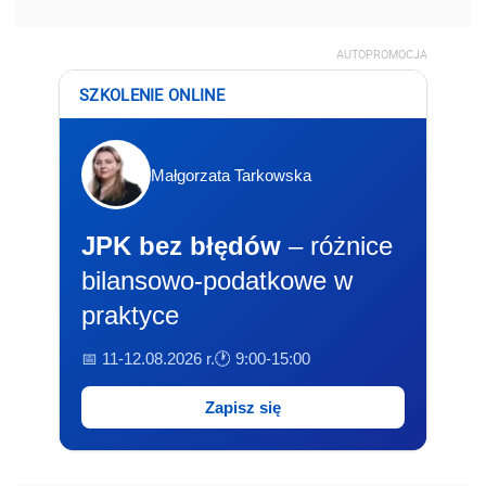
AUTOPROMOCJA
SZKOLENIE ONLINE
Małgorzata Tarkowska
JPK bez błędów
– różnice
bilansowo-podatkowe w
praktyce
📅 11-12.08.2026 r.
🕐 9:00-15:00
Zapisz się