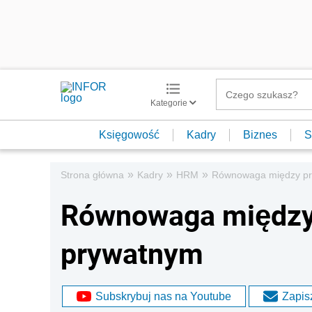
Kategorie
Księgowość
Kadry
Biznes
S
»
»
»
Strona główna
Kadry
HRM
Równowaga między pr
Równowaga między 
prywatnym
Subskrybuj nas na Youtube
Zapisz