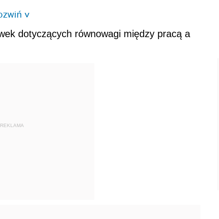
ozwiń
>
ówek dotyczących równowagi między pracą a
REKLAMA