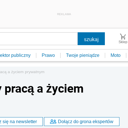
REKLAMA
Sklep
ektor publiczny
Prawo
Twoje pieniądze
Moto
acą a życiem prywatnym
pracą a życiem
 się na newsletter
Dołącz do grona ekspertów