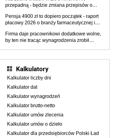
przepadną - będzie zmiana przepisów o
przedawnieniu i niepodleganiu
Pensja 4900 zł to dopiero początek - raport
ubezpieczeniom społecznym
płacowy 2026 o branży farmaceutycznej i
chemicznej
Firma daje pracownikowi dodatkowe wolne,
by ten nie tracąc wynagrodzenia zrobił
dodatkowe badania. Ten benefit się
sprawdza
Kalkulatory
Kalkulator liczby dni
Kalkulator dat
Kalkulator wynagrodzeń
Kalkulator brutto-netto
Kalkulator umów zlecenia
Kalkulator umów o dzieło
Kalkulator dla przedsiębiorców Polski Ład