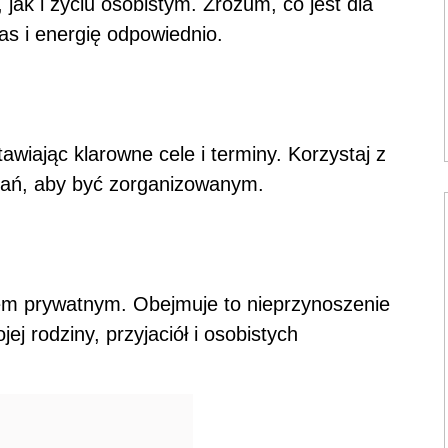
 jak i życiu osobistym. Zrozum, co jest dla
zas i energię odpowiednio.
wiając klarowne cele i terminy. Korzystaj z
zadań, aby być zorganizowanym.
iem prywatnym. Obejmuje to nieprzynoszenie
j rodziny, przyjaciół i osobistych