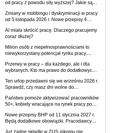
od pracy z powodu siły wyższej? Jakie są
obowiązki pracodawcy
Zmiany w mobbingu i dyskryminacji w pracy
od 5 listopada 2026 r. Nowe przepisy 4
sierpnia zostały ogłoszone w Dzienniku
AI miała skrócić pracę. Dlaczego pracujemy
Ustaw
coraz dłużej?
Milion osób z niepełnosprawnościami to
niewykorzystany potencjał rynku pracy.
Problemem nie jest brak kandydatów,
Przerwy w pracy – dla każdego, ale i dla
dofinansowań czy refundacji, ale bariery po
wybranych. Kto ma prawo do dodatkowych
stronie systemu i świadomości
15 minut?
pracodawców [WYWIAD]
Ten urlop przedawni się we wrześniu 2026 r.
Sprawdź, czy masz dni wolne do
wykorzystania
Państwo pomoże aktywizować pracowników
50+, kobiety wracające na rynek pracy po
urodzeniu dzieci, osoby przewlekle chore i
Nowe przepisy BHP od 11 stycznia 2027 r.
osoby neuroatypowe. Powstanie Fundusz
Będą dodatkowe obowiązki. Pracodawcy
na rzecz Inkluzywności w Zatrudnianiu?
dostają czas na przygotowanie się do zmian
Już żadne składki w ZUS nikomu nie