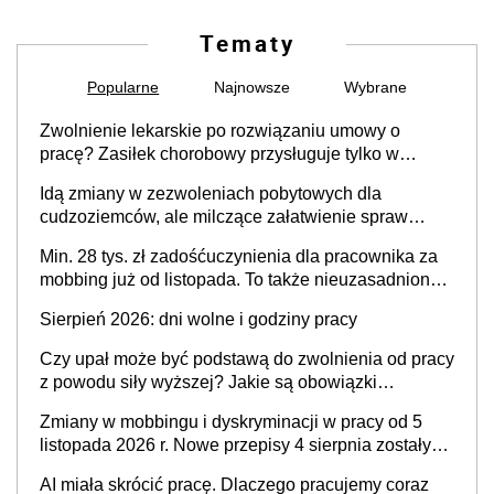
Tematy
Popularne
Najnowsze
Wybrane
Zwolnienie lekarskie po rozwiązaniu umowy o
pracę? Zasiłek chorobowy przysługuje tylko w
przypadku zachorowania w ciągu 14 dni od ustania
Idą zmiany w zezwoleniach pobytowych dla
stosunku pracy
cudzoziemców, ale milczące załatwienie spraw
przewidziano tylko dla wybranych
Min. 28 tys. zł zadośćuczynienia dla pracownika za
mobbing już od listopada. To także nieuzasadniona
krytyka i izolowanie z zespołu
Sierpień 2026: dni wolne i godziny pracy
Czy upał może być podstawą do zwolnienia od pracy
z powodu siły wyższej? Jakie są obowiązki
pracodawcy
Zmiany w mobbingu i dyskryminacji w pracy od 5
listopada 2026 r. Nowe przepisy 4 sierpnia zostały
ogłoszone w Dzienniku Ustaw
AI miała skrócić pracę. Dlaczego pracujemy coraz