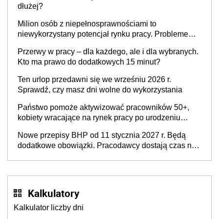
dłużej?
Milion osób z niepełnosprawnościami to
niewykorzystany potencjał rynku pracy. Problemem
nie jest brak kandydatów, dofinansowań czy
Przerwy w pracy – dla każdego, ale i dla wybranych.
refundacji, ale bariery po stronie systemu i
Kto ma prawo do dodatkowych 15 minut?
świadomości pracodawców [WYWIAD]
Ten urlop przedawni się we wrześniu 2026 r.
Sprawdź, czy masz dni wolne do wykorzystania
Państwo pomoże aktywizować pracowników 50+,
kobiety wracające na rynek pracy po urodzeniu
dzieci, osoby przewlekle chore i osoby
Nowe przepisy BHP od 11 stycznia 2027 r. Będą
neuroatypowe. Powstanie Fundusz na rzecz
dodatkowe obowiązki. Pracodawcy dostają czas na
Inkluzywności w Zatrudnianiu?
przygotowanie się do zmian
Kalkulatory
Kalkulator liczby dni