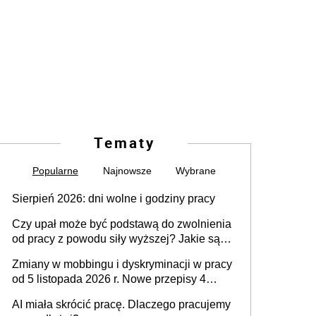
Tematy
Popularne
Najnowsze
Wybrane
Sierpień 2026: dni wolne i godziny pracy
Czy upał może być podstawą do zwolnienia
od pracy z powodu siły wyższej? Jakie są
obowiązki pracodawcy
Zmiany w mobbingu i dyskryminacji w pracy
od 5 listopada 2026 r. Nowe przepisy 4
sierpnia zostały ogłoszone w Dzienniku
AI miała skrócić pracę. Dlaczego pracujemy
Ustaw