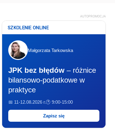
AUTOPROMOCJA
SZKOLENIE ONLINE
Małgorzata Tarkowska
JPK bez błędów
– różnice
bilansowo-podatkowe w
praktyce
📅 11-12.08.2026 r.
🕐 9:00-15:00
Zapisz się