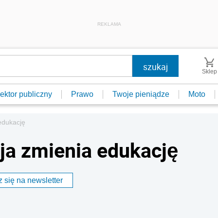
REKLAMA
Sklep
ektor publiczny
Prawo
Twoje pieniądze
Moto
edukację
cja zmienia edukację
 się na newsletter