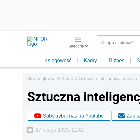
Kategorie
Księgowość
Kadry
Biznes
S
»
»
Strona główna
Kadry
Sztuczna inteligencja zmienia 
Sztuczna inteligen
Subskrybuj nas na Youtube
Zapisz
27 lutego 2023, 12:42