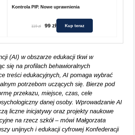
Kontrola PIP. Nowe uprawnienia
99 zł
Kup teraz
119 zł
ncji (AI) w obszarze edukacji tkwi w
ąc się na profilach behawioralnych
yce treści edukacyjnych, AI pomaga wybrać
tualnym potrzebom uczących się. Bierze pod
formę przekazu, miejsce, czas, cele
 psychologiczny danej osoby. Wprowadzanie AI
zą liczne inicjatywy oraz projekty naukowe
cyjne na rzecz szkół – mówi Małgorzata
zy unijnych i edukacji cyfrowej Konfederacji