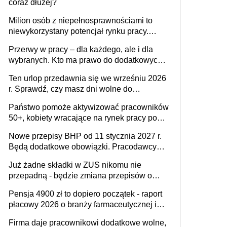
coraz dłużej?
Milion osób z niepełnosprawnościami to
niewykorzystany potencjał rynku pracy.
Problemem nie jest brak kandydatów,
Przerwy w pracy – dla każdego, ale i dla
dofinansowań czy refundacji, ale bariery po
wybranych. Kto ma prawo do dodatkowych
stronie systemu i świadomości
15 minut?
pracodawców [WYWIAD]
Ten urlop przedawnia się we wrześniu 2026
r. Sprawdź, czy masz dni wolne do
wykorzystania
Państwo pomoże aktywizować pracowników
50+, kobiety wracające na rynek pracy po
urodzeniu dzieci, osoby przewlekle chore i
Nowe przepisy BHP od 11 stycznia 2027 r.
osoby neuroatypowe. Powstanie Fundusz
Będą dodatkowe obowiązki. Pracodawcy
na rzecz Inkluzywności w Zatrudnianiu?
dostają czas na przygotowanie się do zmian
Już żadne składki w ZUS nikomu nie
przepadną - będzie zmiana przepisów o
przedawnieniu i niepodleganiu
Pensja 4900 zł to dopiero początek - raport
ubezpieczeniom społecznym
płacowy 2026 o branży farmaceutycznej i
chemicznej
Firma daje pracownikowi dodatkowe wolne,