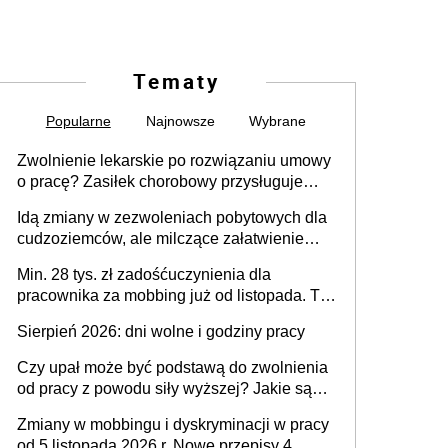
Tematy
Popularne
Najnowsze
Wybrane
Zwolnienie lekarskie po rozwiązaniu umowy
o pracę? Zasiłek chorobowy przysługuje
tylko w przypadku zachorowania w ciągu 14
Idą zmiany w zezwoleniach pobytowych dla
dni od ustania stosunku pracy
cudzoziemców, ale milczące załatwienie
spraw przewidziano tylko dla wybranych
Min. 28 tys. zł zadośćuczynienia dla
pracownika za mobbing już od listopada. To
także nieuzasadniona krytyka i izolowanie z
Sierpień 2026: dni wolne i godziny pracy
zespołu
Czy upał może być podstawą do zwolnienia
od pracy z powodu siły wyższej? Jakie są
obowiązki pracodawcy
Zmiany w mobbingu i dyskryminacji w pracy
od 5 listopada 2026 r. Nowe przepisy 4