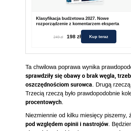
Klasyfikacja budżetowa 2027. Nowe
rozporządzenie z komentarzem eksperta
198 zł
Kup teraz
249 zł
Ta chwilowa poprawa wynika prawdopodo
sprawdziły się obawy o brak węgla, trze
oszczędnościom surowca
. Drugą rzeczą
Trzecią rzeczą było prawdopodobnie ko
procentowych
.
Niezmiennie od kilku miesięcy piszemy,
pod względem opinii i nastrojów
. Będzie