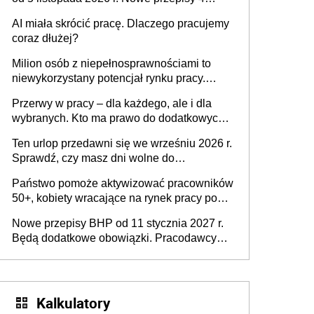
sierpnia zostały ogłoszone w Dzienniku
AI miała skrócić pracę. Dlaczego pracujemy
Ustaw
coraz dłużej?
Milion osób z niepełnosprawnościami to
niewykorzystany potencjał rynku pracy.
Problemem nie jest brak kandydatów,
Przerwy w pracy – dla każdego, ale i dla
dofinansowań czy refundacji, ale bariery po
wybranych. Kto ma prawo do dodatkowych
stronie systemu i świadomości
15 minut?
pracodawców [WYWIAD]
Ten urlop przedawni się we wrześniu 2026 r.
Sprawdź, czy masz dni wolne do
wykorzystania
Państwo pomoże aktywizować pracowników
50+, kobiety wracające na rynek pracy po
urodzeniu dzieci, osoby przewlekle chore i
Nowe przepisy BHP od 11 stycznia 2027 r.
osoby neuroatypowe. Powstanie Fundusz
Będą dodatkowe obowiązki. Pracodawcy
na rzecz Inkluzywności w Zatrudnianiu?
dostają czas na przygotowanie się do zmian
Kalkulatory