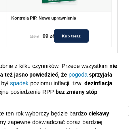
Kontrola PIP. Nowe uprawnienia
99 zł
Kup teraz
119 zł
nie
bnie z kilku czynników. Przede wszystkim
ba też jasno powiedzieć, że
sprzyjała
pogoda
dezinflacja
 był
spadek
poziomu inflacji, tzw.
.
bez zmiany stóp
lejne posiedzenie RPP
ciekawy
 że ten rok wyborczy będzie bardzo
my zapewne doświadczać coraz bardziej