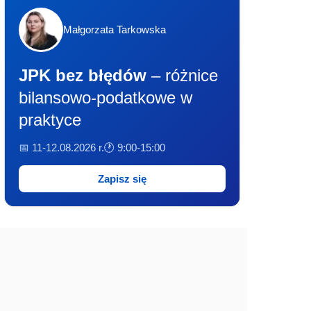
Małgorzata Tarkowska
JPK bez błędów
– różnice
bilansowo-podatkowe w
praktyce
📅 11-12.08.2026 r.
🕐 9:00-15:00
Zapisz się