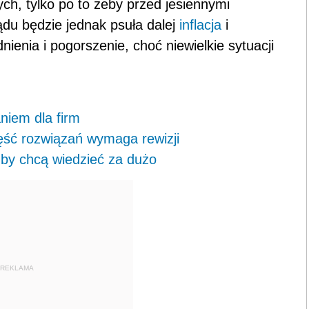
ch, tylko po to żeby przed jesiennymi
ądu będzie jednak psuła dalej
inflacja
i
enia i pogorszenie, choć niewielkie sytuacji
iem dla firm
ęść rozwiązań wymaga rewizji
żby chcą wiedzieć za dużo
REKLAMA