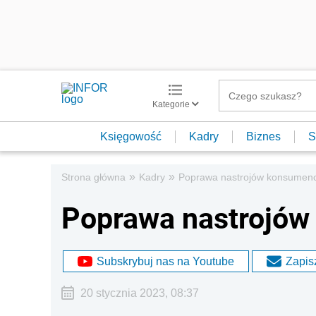
Kategorie
Księgowość
Kadry
Biznes
S
»
»
Strona główna
Kadry
Poprawa nastrojów konsumenc
Poprawa nastrojów
Subskrybuj nas na Youtube
Zapisz
20 stycznia 2023, 08:37