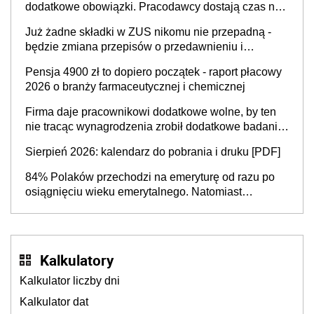
dodatkowe obowiązki. Pracodawcy dostają czas na
Inkluzywności w Zatrudnianiu?
przygotowanie się do zmian
Już żadne składki w ZUS nikomu nie przepadną -
będzie zmiana przepisów o przedawnieniu i
niepodleganiu ubezpieczeniom społecznym
Pensja 4900 zł to dopiero początek - raport płacowy
2026 o branży farmaceutycznej i chemicznej
Firma daje pracownikowi dodatkowe wolne, by ten
nie tracąc wynagrodzenia zrobił dodatkowe badania.
Ten benefit się sprawdza
Sierpień 2026: kalendarz do pobrania i druku [PDF]
84% Polaków przechodzi na emeryturę od razu po
osiągnięciu wieku emerytalnego. Natomiast
pokolenie X musi pracować dłużej, ale czy jest w
stanie? Pracownicy 45+ to siła napędowa
gospodarki
Kalkulatory
Kalkulator liczby dni
Kalkulator dat