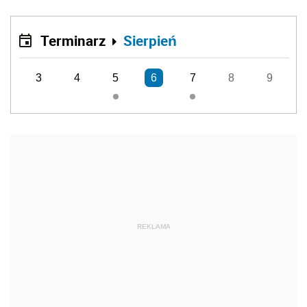
Terminarz
Sierpień
3
4
5
6
7
8
9
REKLAMA