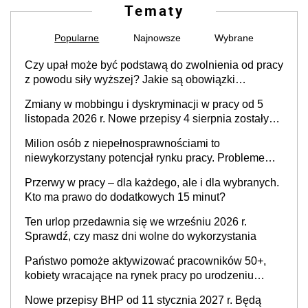
Tematy
Popularne
Najnowsze
Wybrane
Czy upał może być podstawą do zwolnienia od pracy
z powodu siły wyższej? Jakie są obowiązki
pracodawcy
Zmiany w mobbingu i dyskryminacji w pracy od 5
listopada 2026 r. Nowe przepisy 4 sierpnia zostały
ogłoszone w Dzienniku Ustaw
Milion osób z niepełnosprawnościami to
niewykorzystany potencjał rynku pracy. Problemem
nie jest brak kandydatów, dofinansowań czy
Przerwy w pracy – dla każdego, ale i dla wybranych.
refundacji, ale bariery po stronie systemu i
Kto ma prawo do dodatkowych 15 minut?
świadomości pracodawców [WYWIAD]
Ten urlop przedawnia się we wrześniu 2026 r.
Sprawdź, czy masz dni wolne do wykorzystania
Państwo pomoże aktywizować pracowników 50+,
kobiety wracające na rynek pracy po urodzeniu
dzieci, osoby przewlekle chore i osoby
Nowe przepisy BHP od 11 stycznia 2027 r. Będą
neuroatypowe. Powstanie Fundusz na rzecz