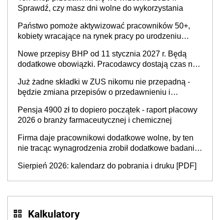
Sprawdź, czy masz dni wolne do wykorzystania
Państwo pomoże aktywizować pracowników 50+,
kobiety wracające na rynek pracy po urodzeniu
dzieci, osoby przewlekle chore i osoby
Nowe przepisy BHP od 11 stycznia 2027 r. Będą
neuroatypowe. Powstanie Fundusz na rzecz
dodatkowe obowiązki. Pracodawcy dostają czas na
Inkluzywności w Zatrudnianiu?
przygotowanie się do zmian
Już żadne składki w ZUS nikomu nie przepadną -
będzie zmiana przepisów o przedawnieniu i
niepodleganiu ubezpieczeniom społecznym
Pensja 4900 zł to dopiero początek - raport płacowy
2026 o branży farmaceutycznej i chemicznej
Firma daje pracownikowi dodatkowe wolne, by ten
nie tracąc wynagrodzenia zrobił dodatkowe badania.
Ten benefit się sprawdza
Sierpień 2026: kalendarz do pobrania i druku [PDF]
Kalkulatory