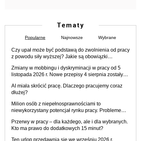
Tematy
Popularne
Najnowsze
Wybrane
Czy upał może być podstawą do zwolnienia od pracy
z powodu siły wyższej? Jakie są obowiązki
pracodawcy
Zmiany w mobbingu i dyskryminacji w pracy od 5
listopada 2026 r. Nowe przepisy 4 sierpnia zostały
ogłoszone w Dzienniku Ustaw
AI miała skrócić pracę. Dlaczego pracujemy coraz
dłużej?
Milion osób z niepełnosprawnościami to
niewykorzystany potencjał rynku pracy. Problemem
nie jest brak kandydatów, dofinansowań czy
Przerwy w pracy – dla każdego, ale i dla wybranych.
refundacji, ale bariery po stronie systemu i
Kto ma prawo do dodatkowych 15 minut?
świadomości pracodawców [WYWIAD]
Ten urlop przedawnia się we wrześniu 2026 r.