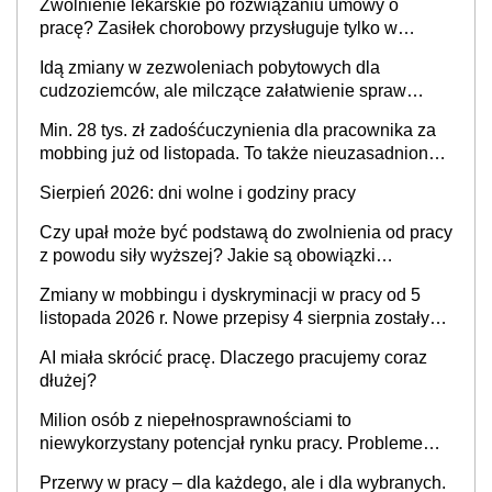
Zwolnienie lekarskie po rozwiązaniu umowy o
pracę? Zasiłek chorobowy przysługuje tylko w
przypadku zachorowania w ciągu 14 dni od ustania
Idą zmiany w zezwoleniach pobytowych dla
stosunku pracy
cudzoziemców, ale milczące załatwienie spraw
przewidziano tylko dla wybranych
Min. 28 tys. zł zadośćuczynienia dla pracownika za
mobbing już od listopada. To także nieuzasadniona
krytyka i izolowanie z zespołu
Sierpień 2026: dni wolne i godziny pracy
Czy upał może być podstawą do zwolnienia od pracy
z powodu siły wyższej? Jakie są obowiązki
pracodawcy
Zmiany w mobbingu i dyskryminacji w pracy od 5
listopada 2026 r. Nowe przepisy 4 sierpnia zostały
ogłoszone w Dzienniku Ustaw
AI miała skrócić pracę. Dlaczego pracujemy coraz
dłużej?
Milion osób z niepełnosprawnościami to
niewykorzystany potencjał rynku pracy. Problemem
nie jest brak kandydatów, dofinansowań czy
Przerwy w pracy – dla każdego, ale i dla wybranych.
refundacji, ale bariery po stronie systemu i