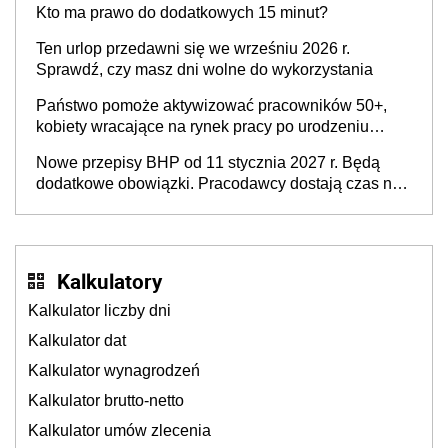
Kto ma prawo do dodatkowych 15 minut?
świadomości pracodawców [WYWIAD]
Ten urlop przedawni się we wrześniu 2026 r.
Sprawdź, czy masz dni wolne do wykorzystania
Państwo pomoże aktywizować pracowników 50+,
kobiety wracające na rynek pracy po urodzeniu
dzieci, osoby przewlekle chore i osoby
Nowe przepisy BHP od 11 stycznia 2027 r. Będą
neuroatypowe. Powstanie Fundusz na rzecz
dodatkowe obowiązki. Pracodawcy dostają czas na
Inkluzywności w Zatrudnianiu?
przygotowanie się do zmian
Kalkulatory
Kalkulator liczby dni
Kalkulator dat
Kalkulator wynagrodzeń
Kalkulator brutto-netto
Kalkulator umów zlecenia