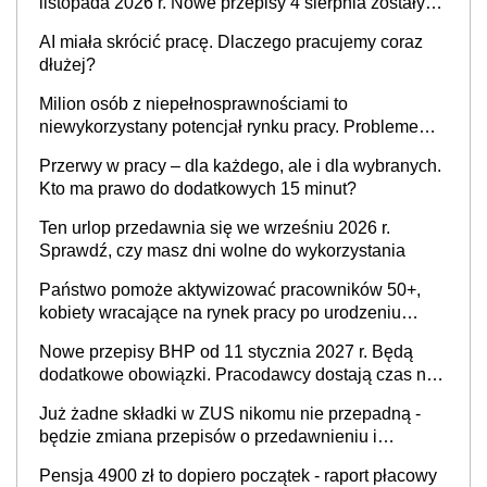
listopada 2026 r. Nowe przepisy 4 sierpnia zostały
ogłoszone w Dzienniku Ustaw
AI miała skrócić pracę. Dlaczego pracujemy coraz
dłużej?
Milion osób z niepełnosprawnościami to
niewykorzystany potencjał rynku pracy. Problemem
nie jest brak kandydatów, dofinansowań czy
Przerwy w pracy – dla każdego, ale i dla wybranych.
refundacji, ale bariery po stronie systemu i
Kto ma prawo do dodatkowych 15 minut?
świadomości pracodawców [WYWIAD]
Ten urlop przedawnia się we wrześniu 2026 r.
Sprawdź, czy masz dni wolne do wykorzystania
Państwo pomoże aktywizować pracowników 50+,
kobiety wracające na rynek pracy po urodzeniu
dzieci, osoby przewlekle chore i osoby
Nowe przepisy BHP od 11 stycznia 2027 r. Będą
neuroatypowe. Powstanie Fundusz na rzecz
dodatkowe obowiązki. Pracodawcy dostają czas na
Inkluzywności w Zatrudnianiu?
przygotowanie się do zmian
Już żadne składki w ZUS nikomu nie przepadną -
będzie zmiana przepisów o przedawnieniu i
niepodleganiu ubezpieczeniom społecznym
Pensja 4900 zł to dopiero początek - raport płacowy