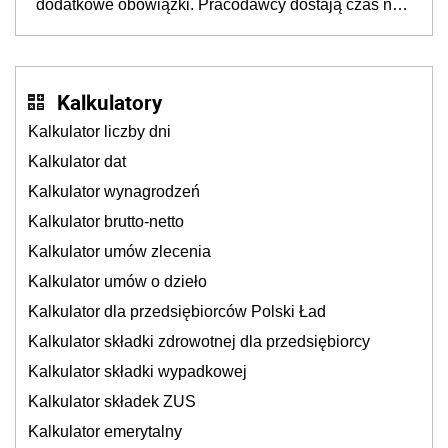
dodatkowe obowiązki. Pracodawcy dostają czas na
Inkluzywności w Zatrudnianiu?
przygotowanie się do zmian
Kalkulatory
Kalkulator liczby dni
Kalkulator dat
Kalkulator wynagrodzeń
Kalkulator brutto-netto
Kalkulator umów zlecenia
Kalkulator umów o dzieło
Kalkulator dla przedsiębiorców Polski Ład
Kalkulator składki zdrowotnej dla przedsiębiorcy
Kalkulator składki wypadkowej
Kalkulator składek ZUS
Kalkulator emerytalny