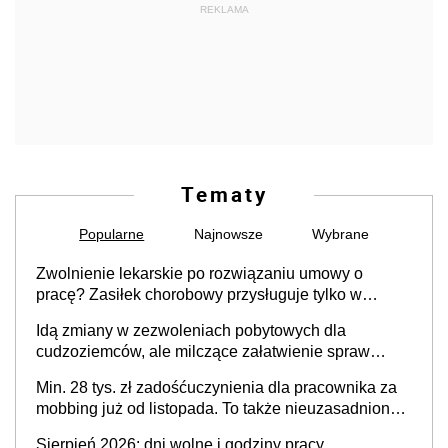
REKLAMA
Tematy
Popularne
Najnowsze
Wybrane
Zwolnienie lekarskie po rozwiązaniu umowy o
pracę? Zasiłek chorobowy przysługuje tylko w
przypadku zachorowania w ciągu 14 dni od ustania
Idą zmiany w zezwoleniach pobytowych dla
stosunku pracy
cudzoziemców, ale milczące załatwienie spraw
przewidziano tylko dla wybranych
Min. 28 tys. zł zadośćuczynienia dla pracownika za
mobbing już od listopada. To także nieuzasadniona
krytyka i izolowanie z zespołu
Sierpień 2026: dni wolne i godziny pracy