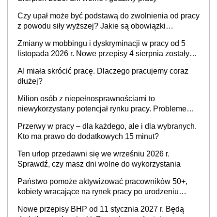
Czy upał może być podstawą do zwolnienia od pracy
z powodu siły wyższej? Jakie są obowiązki
pracodawcy
Zmiany w mobbingu i dyskryminacji w pracy od 5
listopada 2026 r. Nowe przepisy 4 sierpnia zostały
ogłoszone w Dzienniku Ustaw
AI miała skrócić pracę. Dlaczego pracujemy coraz
dłużej?
Milion osób z niepełnosprawnościami to
niewykorzystany potencjał rynku pracy. Problemem
nie jest brak kandydatów, dofinansowań czy
Przerwy w pracy – dla każdego, ale i dla wybranych.
refundacji, ale bariery po stronie systemu i
Kto ma prawo do dodatkowych 15 minut?
świadomości pracodawców [WYWIAD]
Ten urlop przedawni się we wrześniu 2026 r.
Sprawdź, czy masz dni wolne do wykorzystania
Państwo pomoże aktywizować pracowników 50+,
kobiety wracające na rynek pracy po urodzeniu
dzieci, osoby przewlekle chore i osoby
Nowe przepisy BHP od 11 stycznia 2027 r. Będą
neuroatypowe. Powstanie Fundusz na rzecz