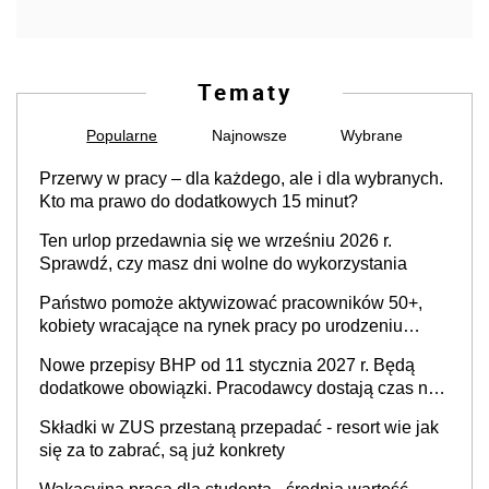
Tematy
Popularne
Najnowsze
Wybrane
Przerwy w pracy – dla każdego, ale i dla wybranych.
Kto ma prawo do dodatkowych 15 minut?
Ten urlop przedawnia się we wrześniu 2026 r.
Sprawdź, czy masz dni wolne do wykorzystania
Państwo pomoże aktywizować pracowników 50+,
kobiety wracające na rynek pracy po urodzeniu
dzieci, osoby przewlekle chore i osoby
Nowe przepisy BHP od 11 stycznia 2027 r. Będą
neuroatypowe. Powstanie Fundusz na rzecz
dodatkowe obowiązki. Pracodawcy dostają czas na
Inkluzywności w Zatrudnianiu?
przygotowanie się do zmian
Składki w ZUS przestaną przepadać - resort wie jak
się za to zabrać, są już konkrety