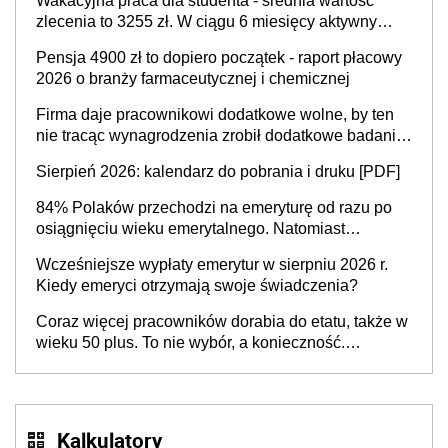
Wakacyjna praca dla studenta - średnia wartość
zlecenia to 3255 zł. W ciągu 6 miesięcy aktywny
freelancer-student zarabia ponad 10,7 tys. zł
Pensja 4900 zł to dopiero początek - raport płacowy
2026 o branży farmaceutycznej i chemicznej
Firma daje pracownikowi dodatkowe wolne, by ten
nie tracąc wynagrodzenia zrobił dodatkowe badania.
Ten benefit się sprawdza
Sierpień 2026: kalendarz do pobrania i druku [PDF]
84% Polaków przechodzi na emeryturę od razu po
osiągnięciu wieku emerytalnego. Natomiast
pokolenie X musi pracować dłużej, ale czy jest w
Wcześniejsze wypłaty emerytur w sierpniu 2026 r.
stanie? Pracownicy 45+ to siła napędowa
Kiedy emeryci otrzymają swoje świadczenia?
gospodarki
Coraz więcej pracowników dorabia do etatu, także w
wieku 50 plus. To nie wybór, a konieczność.
Powodem są rosnące koszty życia
Kalkulatory