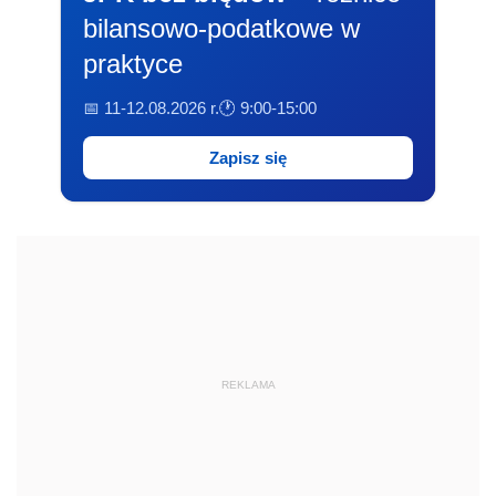
bilansowo-podatkowe w
praktyce
📅 11-12.08.2026 r.
🕐 9:00-15:00
Zapisz się
REKLAMA