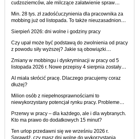
cudzoziemców, ale milczące załatwienie spraw
przewidziano tylko dla wybranych
Min. 28 tys. zł zadośćuczynienia dla pracownika za
mobbing już od listopada. To także nieuzasadniona
krytyka i izolowanie z zespołu
Sierpień 2026: dni wolne i godziny pracy
Czy upał może być podstawą do zwolnienia od pracy
z powodu siły wyższej? Jakie są obowiązki
pracodawcy
Zmiany w mobbingu i dyskryminacji w pracy od 5
listopada 2026 r. Nowe przepisy 4 sierpnia zostały
ogłoszone w Dzienniku Ustaw
AI miała skrócić pracę. Dlaczego pracujemy coraz
dłużej?
Milion osób z niepełnosprawnościami to
niewykorzystany potencjał rynku pracy. Problemem
nie jest brak kandydatów, dofinansowań czy
Przerwy w pracy – dla każdego, ale i dla wybranych.
refundacji, ale bariery po stronie systemu i
Kto ma prawo do dodatkowych 15 minut?
świadomości pracodawców [WYWIAD]
Ten urlop przedawni się we wrześniu 2026 r.
Sprawdź, czy masz dni wolne do wykorzystania