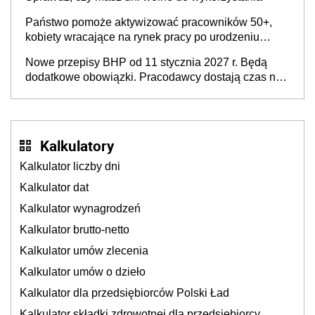
Państwo pomoże aktywizować pracowników 50+,
kobiety wracające na rynek pracy po urodzeniu
dzieci, osoby przewlekle chore i osoby
Nowe przepisy BHP od 11 stycznia 2027 r. Będą
neuroatypowe. Powstanie Fundusz na rzecz
dodatkowe obowiązki. Pracodawcy dostają czas na
Inkluzywności w Zatrudnianiu?
przygotowanie się do zmian
Kalkulatory
Kalkulator liczby dni
Kalkulator dat
Kalkulator wynagrodzeń
Kalkulator brutto-netto
Kalkulator umów zlecenia
Kalkulator umów o dzieło
Kalkulator dla przedsiębiorców Polski Ład
Kalkulator składki zdrowotnej dla przedsiębiorcy