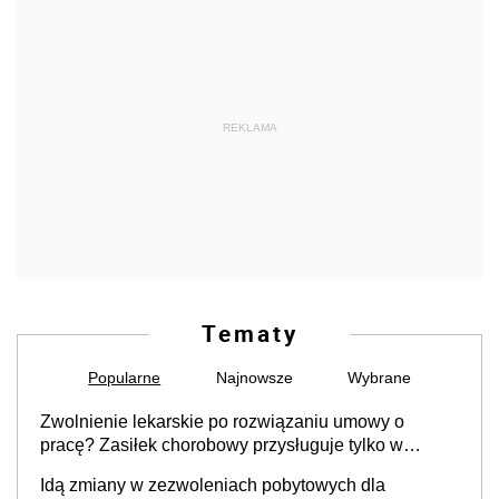
REKLAMA
Tematy
Popularne
Najnowsze
Wybrane
Zwolnienie lekarskie po rozwiązaniu umowy o
pracę? Zasiłek chorobowy przysługuje tylko w
przypadku zachorowania w ciągu 14 dni od ustania
Idą zmiany w zezwoleniach pobytowych dla
stosunku pracy