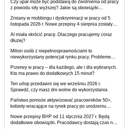
Czy upał może być podstawą do zwolnienia od pracy
z powodu siły wyższej? Jakie są obowiązki
pracodawcy
Zmiany w mobbingu i dyskryminacji w pracy od 5
listopada 2026 r. Nowe przepisy 4 sierpnia zostały
ogłoszone w Dzienniku Ustaw
AI miała skrócić pracę. Dlaczego pracujemy coraz
dłużej?
Milion osób z niepełnosprawnościami to
niewykorzystany potencjał rynku pracy. Problemem
nie jest brak kandydatów, dofinansowań czy
Przerwy w pracy – dla każdego, ale i dla wybranych.
refundacji, ale bariery po stronie systemu i
Kto ma prawo do dodatkowych 15 minut?
świadomości pracodawców [WYWIAD]
Ten urlop przedawni się we wrześniu 2026 r.
Sprawdź, czy masz dni wolne do wykorzystania
Państwo pomoże aktywizować pracowników 50+,
kobiety wracające na rynek pracy po urodzeniu
dzieci, osoby przewlekle chore i osoby
Nowe przepisy BHP od 11 stycznia 2027 r. Będą
neuroatypowe. Powstanie Fundusz na rzecz
dodatkowe obowiązki. Pracodawcy dostają czas na
Inkluzywności w Zatrudnianiu?
przygotowanie się do zmian