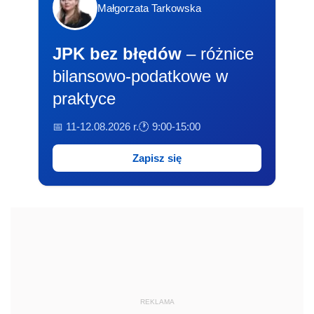
Małgorzata Tarkowska
JPK bez błędów
– różnice
bilansowo-podatkowe w
praktyce
📅 11-12.08.2026 r.
🕐 9:00-15:00
Zapisz się
REKLAMA