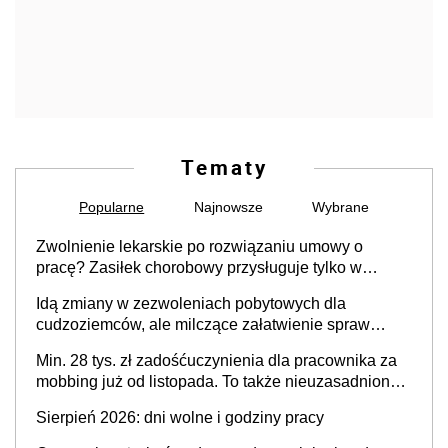
Tematy
Popularne
Najnowsze
Wybrane
Zwolnienie lekarskie po rozwiązaniu umowy o
pracę? Zasiłek chorobowy przysługuje tylko w
przypadku zachorowania w ciągu 14 dni od ustania
Idą zmiany w zezwoleniach pobytowych dla
stosunku pracy
cudzoziemców, ale milczące załatwienie spraw
przewidziano tylko dla wybranych
Min. 28 tys. zł zadośćuczynienia dla pracownika za
mobbing już od listopada. To także nieuzasadniona
krytyka i izolowanie z zespołu
Sierpień 2026: dni wolne i godziny pracy