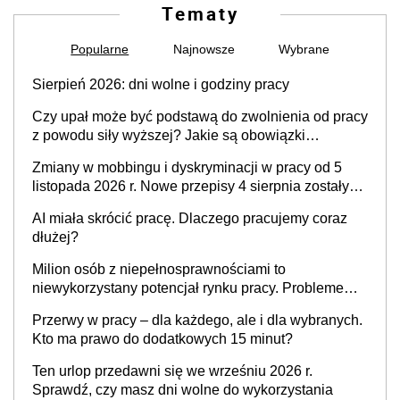
Tematy
Popularne
Najnowsze
Wybrane
Sierpień 2026: dni wolne i godziny pracy
Czy upał może być podstawą do zwolnienia od pracy
z powodu siły wyższej? Jakie są obowiązki
pracodawcy
Zmiany w mobbingu i dyskryminacji w pracy od 5
listopada 2026 r. Nowe przepisy 4 sierpnia zostały
ogłoszone w Dzienniku Ustaw
AI miała skrócić pracę. Dlaczego pracujemy coraz
dłużej?
Milion osób z niepełnosprawnościami to
niewykorzystany potencjał rynku pracy. Problemem
nie jest brak kandydatów, dofinansowań czy
Przerwy w pracy – dla każdego, ale i dla wybranych.
refundacji, ale bariery po stronie systemu i
Kto ma prawo do dodatkowych 15 minut?
świadomości pracodawców [WYWIAD]
Ten urlop przedawni się we wrześniu 2026 r.
Sprawdź, czy masz dni wolne do wykorzystania