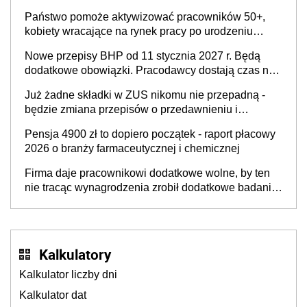
Państwo pomoże aktywizować pracowników 50+,
kobiety wracające na rynek pracy po urodzeniu
dzieci, osoby przewlekle chore i osoby
Nowe przepisy BHP od 11 stycznia 2027 r. Będą
neuroatypowe. Powstanie Fundusz na rzecz
dodatkowe obowiązki. Pracodawcy dostają czas na
Inkluzywności w Zatrudnianiu?
przygotowanie się do zmian
Już żadne składki w ZUS nikomu nie przepadną -
będzie zmiana przepisów o przedawnieniu i
niepodleganiu ubezpieczeniom społecznym
Pensja 4900 zł to dopiero początek - raport płacowy
2026 o branży farmaceutycznej i chemicznej
Firma daje pracownikowi dodatkowe wolne, by ten
nie tracąc wynagrodzenia zrobił dodatkowe badania.
Ten benefit się sprawdza
Kalkulatory
Kalkulator liczby dni
Kalkulator dat