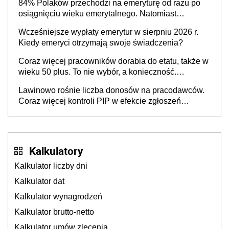
84% Polaków przechodzi na emeryturę od razu po
osiągnięciu wieku emerytalnego. Natomiast
pokolenie X musi pracować dłużej, ale czy jest w
Wcześniejsze wypłaty emerytur w sierpniu 2026 r.
stanie? Pracownicy 45+ to siła napędowa
Kiedy emeryci otrzymają swoje świadczenia?
gospodarki
Coraz więcej pracowników dorabia do etatu, także w
wieku 50 plus. To nie wybór, a konieczność.
Powodem są rosnące koszty życia
Lawinowo rośnie liczba donosów na pracodawców.
Coraz więcej kontroli PIP w efekcie zgłoszeń
mobbingu
Kalkulatory
Kalkulator liczby dni
Kalkulator dat
Kalkulator wynagrodzeń
Kalkulator brutto-netto
Kalkulator umów zlecenia