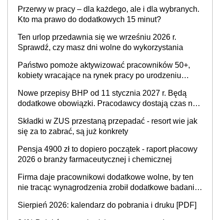
Przerwy w pracy – dla każdego, ale i dla wybranych.
Kto ma prawo do dodatkowych 15 minut?
Ten urlop przedawnia się we wrześniu 2026 r.
Sprawdź, czy masz dni wolne do wykorzystania
Państwo pomoże aktywizować pracowników 50+,
kobiety wracające na rynek pracy po urodzeniu
dzieci, osoby przewlekle chore i osoby
Nowe przepisy BHP od 11 stycznia 2027 r. Będą
neuroatypowe. Powstanie Fundusz na rzecz
dodatkowe obowiązki. Pracodawcy dostają czas na
Inkluzywności w Zatrudnianiu?
przygotowanie się do zmian
Składki w ZUS przestaną przepadać - resort wie jak
się za to zabrać, są już konkrety
Pensja 4900 zł to dopiero początek - raport płacowy
2026 o branży farmaceutycznej i chemicznej
Firma daje pracownikowi dodatkowe wolne, by ten
nie tracąc wynagrodzenia zrobił dodatkowe badania.
Ten benefit się sprawdza
Sierpień 2026: kalendarz do pobrania i druku [PDF]