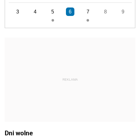
3
4
5
6
7
8
9
REKLAMA
Dni wolne