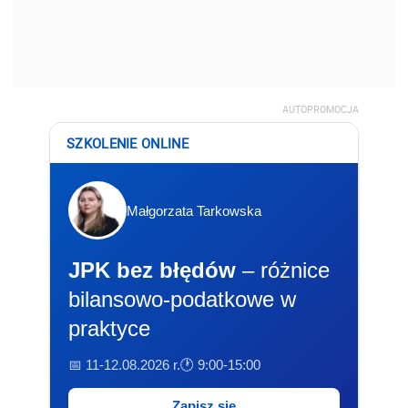
AUTOPROMOCJA
SZKOLENIE ONLINE
Małgorzata Tarkowska
JPK bez błędów
– różnice
bilansowo-podatkowe w
praktyce
📅 11-12.08.2026 r.
🕐 9:00-15:00
Zapisz się