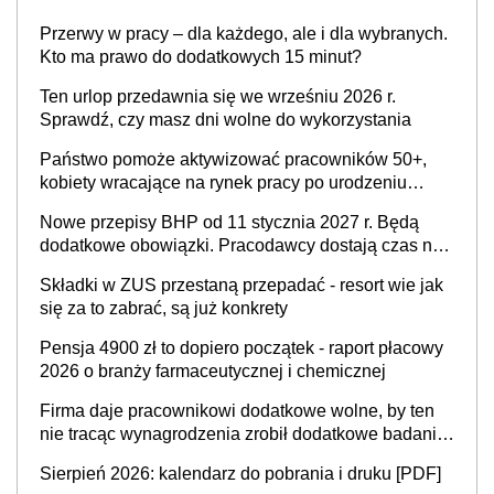
Przerwy w pracy – dla każdego, ale i dla wybranych.
Kto ma prawo do dodatkowych 15 minut?
Ten urlop przedawnia się we wrześniu 2026 r.
Sprawdź, czy masz dni wolne do wykorzystania
Państwo pomoże aktywizować pracowników 50+,
kobiety wracające na rynek pracy po urodzeniu
dzieci, osoby przewlekle chore i osoby
Nowe przepisy BHP od 11 stycznia 2027 r. Będą
neuroatypowe. Powstanie Fundusz na rzecz
dodatkowe obowiązki. Pracodawcy dostają czas na
Inkluzywności w Zatrudnianiu?
przygotowanie się do zmian
Składki w ZUS przestaną przepadać - resort wie jak
się za to zabrać, są już konkrety
Pensja 4900 zł to dopiero początek - raport płacowy
2026 o branży farmaceutycznej i chemicznej
Firma daje pracownikowi dodatkowe wolne, by ten
nie tracąc wynagrodzenia zrobił dodatkowe badania.
Ten benefit się sprawdza
Sierpień 2026: kalendarz do pobrania i druku [PDF]