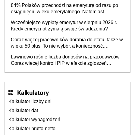
84% Polaków przechodzi na emeryturę od razu po
osiągnięciu wieku emerytalnego. Natomiast
pokolenie X musi pracować dłużej, ale czy jest w
Wcześniejsze wypłaty emerytur w sierpniu 2026 r.
stanie? Pracownicy 45+ to siła napędowa
Kiedy emeryci otrzymają swoje świadczenia?
gospodarki
Coraz więcej pracowników dorabia do etatu, także w
wieku 50 plus. To nie wybór, a konieczność.
Powodem są rosnące koszty życia
Lawinowo rośnie liczba donosów na pracodawców.
Coraz więcej kontroli PIP w efekcie zgłoszeń
mobbingu
Kalkulatory
Kalkulator liczby dni
Kalkulator dat
Kalkulator wynagrodzeń
Kalkulator brutto-netto