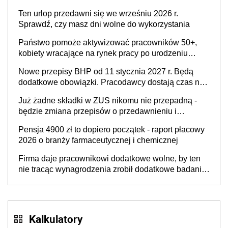
Ten urlop przedawni się we wrześniu 2026 r.
Sprawdź, czy masz dni wolne do wykorzystania
Państwo pomoże aktywizować pracowników 50+,
kobiety wracające na rynek pracy po urodzeniu
dzieci, osoby przewlekle chore i osoby
Nowe przepisy BHP od 11 stycznia 2027 r. Będą
neuroatypowe. Powstanie Fundusz na rzecz
dodatkowe obowiązki. Pracodawcy dostają czas na
Inkluzywności w Zatrudnianiu?
przygotowanie się do zmian
Już żadne składki w ZUS nikomu nie przepadną -
będzie zmiana przepisów o przedawnieniu i
niepodleganiu ubezpieczeniom społecznym
Pensja 4900 zł to dopiero początek - raport płacowy
2026 o branży farmaceutycznej i chemicznej
Firma daje pracownikowi dodatkowe wolne, by ten
nie tracąc wynagrodzenia zrobił dodatkowe badania.
Ten benefit się sprawdza
Kalkulatory