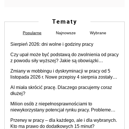
Tematy
Popularne
Najnowsze
Wybrane
Sierpień 2026: dni wolne i godziny pracy
Czy upał może być podstawą do zwolnienia od pracy
z powodu siły wyższej? Jakie są obowiązki
pracodawcy
Zmiany w mobbingu i dyskryminacji w pracy od 5
listopada 2026 r. Nowe przepisy 4 sierpnia zostały
ogłoszone w Dzienniku Ustaw
AI miała skrócić pracę. Dlaczego pracujemy coraz
dłużej?
Milion osób z niepełnosprawnościami to
niewykorzystany potencjał rynku pracy. Problemem
nie jest brak kandydatów, dofinansowań czy
Przerwy w pracy – dla każdego, ale i dla wybranych.
refundacji, ale bariery po stronie systemu i
Kto ma prawo do dodatkowych 15 minut?
świadomości pracodawców [WYWIAD]